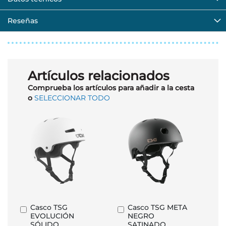
Reseñas
Artículos relacionados
Comprueba los artículos para añadir a la cesta
o
SELECCIONAR TODO
Casco TSG
Casco TSG META
Añadir
Añadir
EVOLUCIÓN
NEGRO
al
al
SÓLIDO
SATINADO