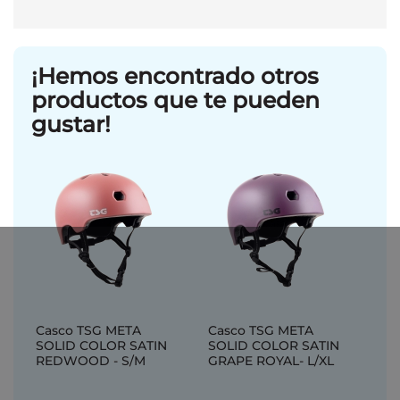
¡Hemos encontrado otros
productos que te pueden
gustar!
Casco TSG META
Casco TSG META
SOLID COLOR SATIN
SOLID COLOR SATIN
REDWOOD - S/M
GRAPE ROYAL- L/XL