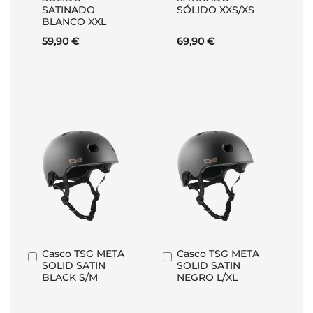
carrito
carrito
SATINADO
SÓLIDO XXS/XS
BLANCO XXL
59,90 €
69,90 €
Casco TSG META
Casco TSG META
Añadir
Añadir
SOLID SATIN
SOLID SATIN
al
al
BLACK S/M
NEGRO L/XL
carrito
carrito