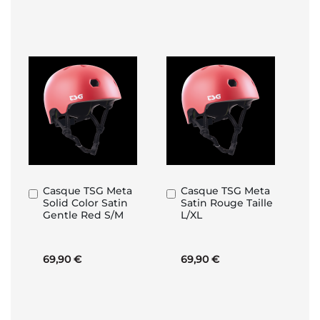
Casque TSG Meta
Casque TSG Meta
Añadir
Añadir
Solid Color Satin
Satin Rouge Taille
al
al
Gentle Red S/M
L/XL
carrito
carrito
69,90 €
69,90 €