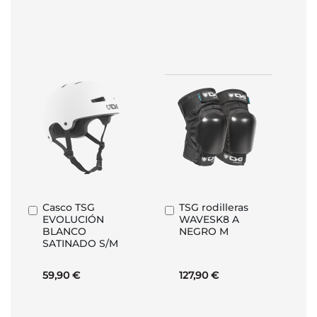
Casco TSG
TSG rodilleras
Añadir
Añadir
EVOLUCIÓN
WAVESK8 A
al
al
BLANCO
NEGRO M
carrito
carrito
SATINADO S/M
59,90 €
127,90 €