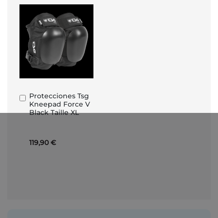
Protecciones Tsg
Añadir
Kneepad Force V
al
Black Taille XL
carrito
119,90 €