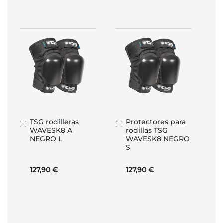
TSG rodilleras
Protectores para
Añadir
Añadir
WAVESK8 A
rodillas TSG
al
al
NEGRO L
WAVESK8 NEGRO
carrito
carrito
S
127,90 €
127,90 €