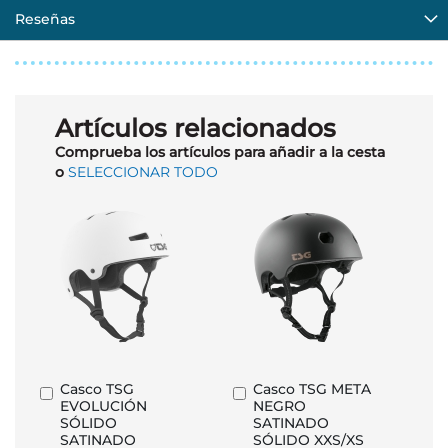
Reseñas
Artículos relacionados
Comprueba los artículos para añadir a la cesta
o
SELECCIONAR TODO
Casco TSG
Casco TSG META
Añadir
Añadir
EVOLUCIÓN
NEGRO
al
al
SÓLIDO
SATINADO
carrito
carrito
SATINADO
SÓLIDO XXS/XS