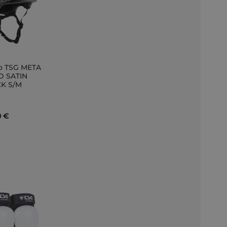
o TSG META
ir
D SATIN
K S/M
to
0 €