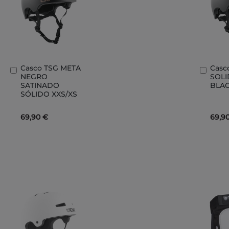
Casco TSG META
Casc
Añadir
Añad
NEGRO
SOLI
al
al
SATINADO
BLAC
carrito
carri
SÓLIDO XXS/XS
69,90 €
69,9