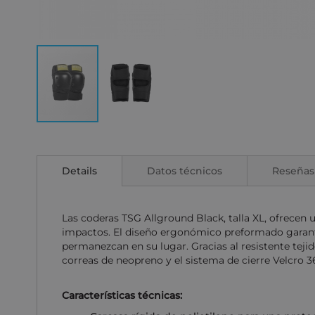
Saltar
al
comienzo
Details
Datos técnicos
Reseñas
de
la
galería
de
Las coderas TSG Allground Black, talla XL, ofrecen
imágenes
impactos. El diseño ergonómico preformado garanti
permanezcan en su lugar. Gracias al resistente tejid
correas de neopreno y el sistema de cierre Velcro 3
Características técnicas: