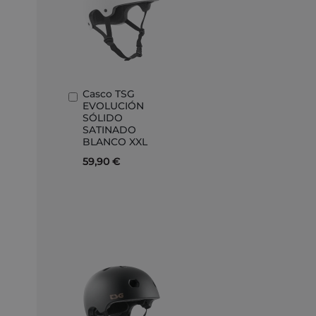
Casco TSG
Añadir
EVOLUCIÓN
al
SÓLIDO
carrito
SATINADO
BLANCO XXL
59,90 €