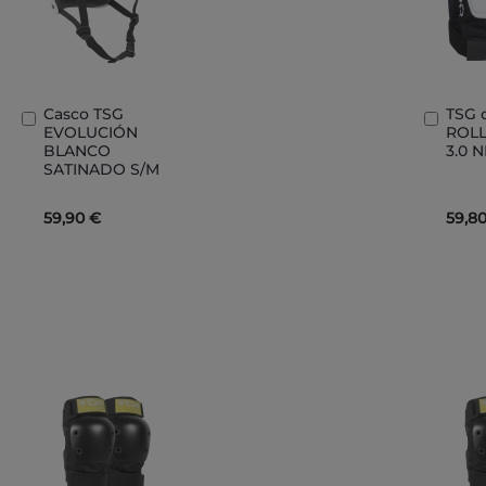
Casco TSG
TSG 
Añadir
Añad
EVOLUCIÓN
ROL
al
al
BLANCO
3.0 
carrito
carri
SATINADO S/M
59,90 €
59,8