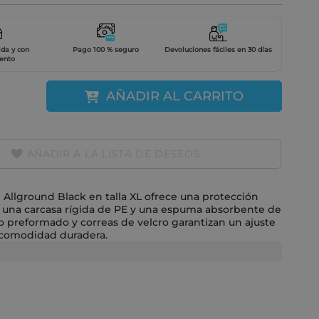
ida y con
Pago 100 % seguro
Devoluciones fáciles en 30 días
ento
AÑADIR AL CARRITO
AÑADIR A LA LISTA DE DESEOS
 Allground Black en talla XL ofrece una protección
 una carcasa rígida de PE y una espuma absorbente de
o preformado y correas de velcro garantizan un ajuste
 comodidad duradera.