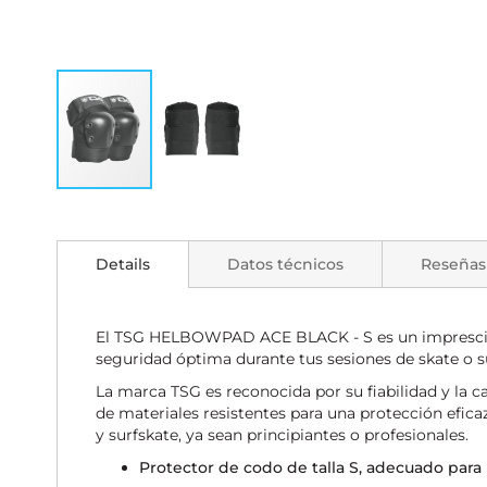
Saltar
al
comienzo
Details
Datos técnicos
Reseñas
de
la
galería
de
El TSG HELBOWPAD ACE BLACK - S es un imprescindib
imágenes
seguridad óptima durante tus sesiones de skate o s
La marca TSG es reconocida por su fiabilidad y la c
de materiales resistentes para una protección efi
y surfskate, ya sean principiantes o profesionales.
Protector de codo de talla S, adecuado para 