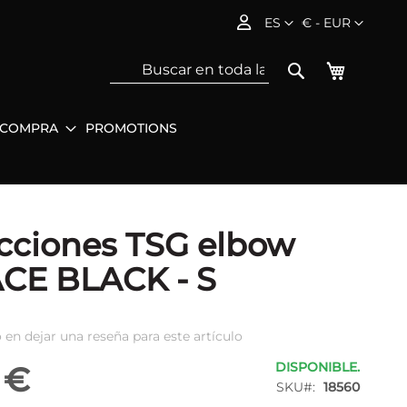
Lenguaje
Moneda
ES
€ - EUR
Mi cesta
Search
 COMPRA
PROMOTIONS
Sea
cciones TSG elbow
CE BLACK - S
 en dejar una reseña para este artículo
DISPONIBLE.
 €
SKU
18560