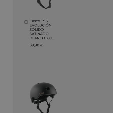
Casco TSG
Añadir
EVOLUCIÓN
al
SÓLIDO
carrito
SATINADO
BLANCO XXL
59,90 €