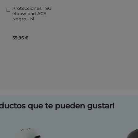
Protecciones TSG
Añadir
elbow pad ACE
al
Negro - M
carrito
59,95 €
ductos que te pueden gustar!