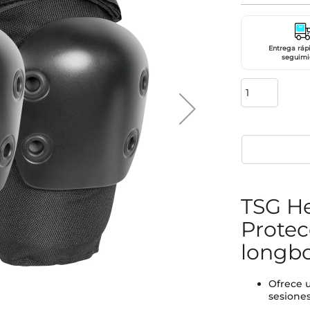
Entrega ráp
seguimi
TSG He
Protec
longb
Ofrece u
sesiones