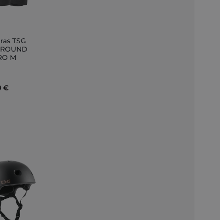
ras TSG
ir
GROUND
RO M
to
0 €