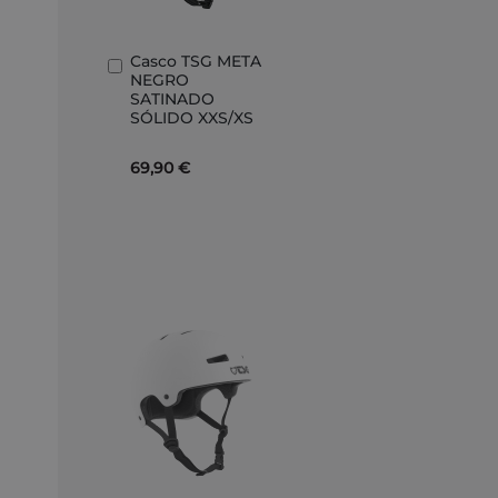
Casco TSG META
Añadir
NEGRO
al
SATINADO
carrito
SÓLIDO XXS/XS
69,90 €