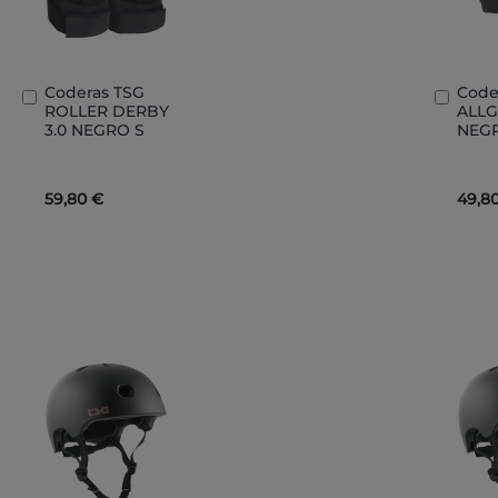
Coderas TSG
Code
Añadir
Añad
ROLLER DERBY
ALL
al
al
3.0 NEGRO S
NEG
carrito
carri
59,80 €
49,8