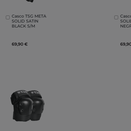
Casco TSG META
Casc
Añadir
Añad
SOLID SATIN
SOLI
al
al
BLACK S/M
NEGR
carrito
carri
69,90 €
69,9