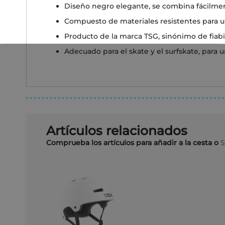
Diseño negro elegante, se combina fácilme
Compuesto de materiales resistentes para u
Producto de la marca TSG, sinónimo de fiabil
Adecuado para el skate y el surfskate, para u
Artículos relacionados
Comprueba los artículos para añadir a la cesta o