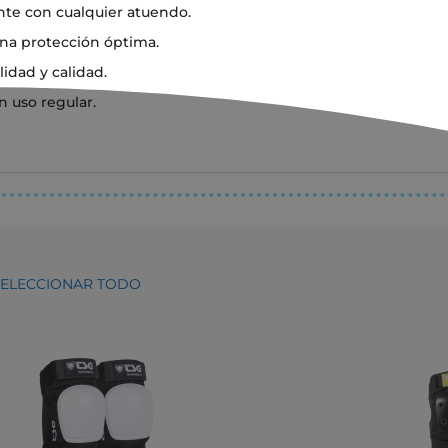
nte con cualquier atuendo.
na protección óptima.
idad y calidad.
n uso regular.
SELECCIONAR TODO