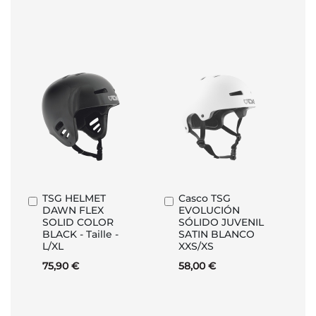
TSG HELMET
Casco TSG
Añadir
Añadir
DAWN FLEX
EVOLUCIÓN
al
al
SOLID COLOR
SÓLIDO JUVENIL
carrito
carrito
BLACK - Taille -
SATIN BLANCO
L/XL
XXS/XS
75,90 €
58,00 €