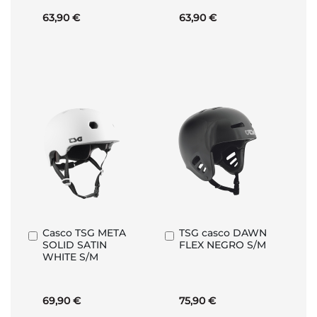
63,90 €
63,90 €
Casco TSG META
TSG casco DAWN
Añadir
Añadir
SOLID SATIN
FLEX NEGRO S/M
al
al
WHITE S/M
carrito
carrito
69,90 €
75,90 €