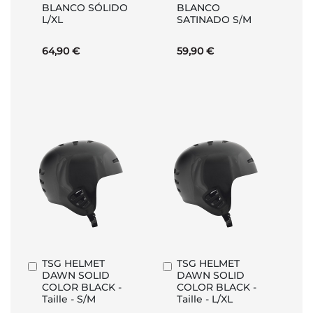
BLANCO SÓLIDO
BLANCO
carrito
carrito
L/XL
SATINADO S/M
64,90 €
59,90 €
TSG HELMET
TSG HELMET
Añadir
Añadir
DAWN SOLID
DAWN SOLID
al
al
COLOR BLACK -
COLOR BLACK -
carrito
carrito
Taille - S/M
Taille - L/XL