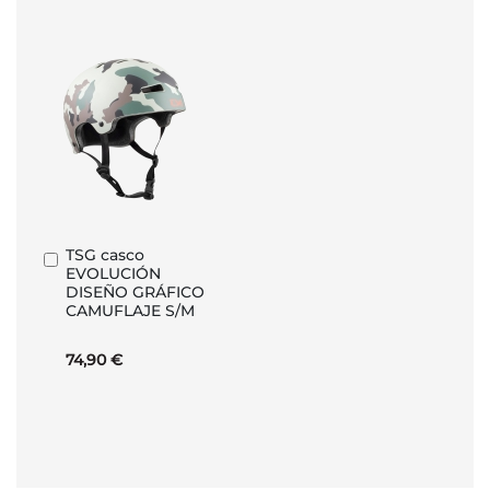
TSG casco
Añadir
EVOLUCIÓN
al
DISEÑO GRÁFICO
carrito
CAMUFLAJE S/M
74,90 €