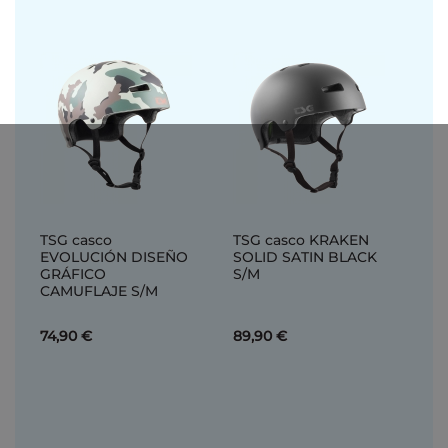
TSG casco
TSG casco KRAKEN
EVOLUCIÓN DISEÑO
SOLID SATIN BLACK
GRÁFICO
S/M
CAMUFLAJE S/M
74,90 €
89,90 €