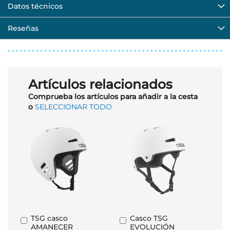
Datos técnicos
Reseñas
Artículos relacionados
Comprueba los artículos para añadir a la cesta
o
SELECCIONAR TODO
TSG casco
Casco TSG
Añadir
Añadir
AMANECER
EVOLUCIÓN
al
al