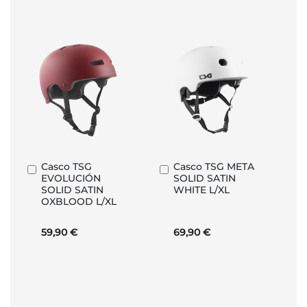
Casco TSG
Casco TSG META
Añadir
Añadir
EVOLUCIÓN
SOLID SATIN
al
al
SOLID SATIN
WHITE L/XL
carrito
carrito
OXBLOOD L/XL
59,90 €
69,90 €