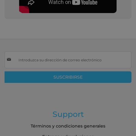
Inscríbase
a
nuestro
boletín
SUSCRIBIRSE
de
noticias:
Support
Términos y condiciones generales