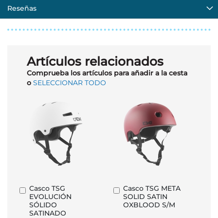
Reseñas
Artículos relacionados
Comprueba los artículos para añadir a la cesta
o
SELECCIONAR TODO
Casco TSG
Casco TSG META
Añadir
Añadir
EVOLUCIÓN
SOLID SATIN
al
al
SÓLIDO
OXBLOOD S/M
carrito
carrito
SATINADO