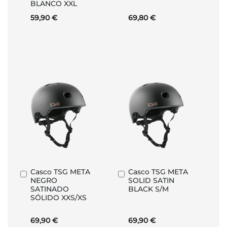
BLANCO XXL
59,90 €
69,80 €
Casco TSG META
Casco TSG META
Añadir
Añadir
NEGRO
SOLID SATIN
al
al
SATINADO
BLACK S/M
carrito
carrito
SÓLIDO XXS/XS
69,90 €
69,90 €