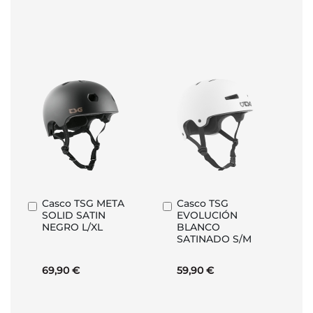
Casco TSG META
Casco TSG
Añadir
Añadir
SOLID SATIN
EVOLUCIÓN
al
al
NEGRO L/XL
BLANCO
carrito
carrito
SATINADO S/M
69,90 €
59,90 €