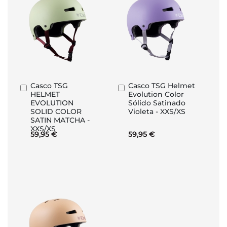
Casco TSG
Casco TSG Helmet
Añadir
Añadir
HELMET
Evolution Color
al
al
EVOLUTION
Sólido Satinado
carrito
carrito
SOLID COLOR
Violeta - XXS/XS
SATIN MATCHA -
XXS/XS
59,95 €
59,95 €