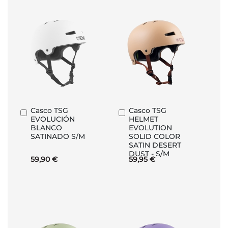
Casco TSG
Casco TSG
Añadir
Añadir
EVOLUCIÓN
HELMET
al
al
BLANCO
EVOLUTION
carrito
carrito
SATINADO S/M
SOLID COLOR
SATIN DESERT
DUST - S/M
59,90 €
59,95 €