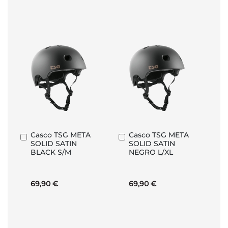
Casco TSG META
Casco TSG META
Añadir
Añadir
SOLID SATIN
SOLID SATIN
al
al
BLACK S/M
NEGRO L/XL
carrito
carrito
69,90 €
69,90 €