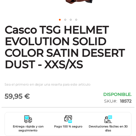
Casco TSG HELMET
Saltar
al
EVOLUTION SOLID
comienzo
de
COLOR SATIN DESERT
la
galería
DUST - XXS/XS
de
imágenes
Sea el primero en dejar una reseña para este artículo
DISPONIBLE.
59,95 €
SKU
18572
Entrega rápida y con
Pago 100 % seguro
Devoluciones fáciles en 30
seguimiento
días