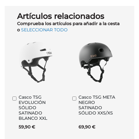
Artículos relacionados
Comprueba los artículos para añadir a la cesta
o
SELECCIONAR TODO
Casco TSG
Casco TSG META
Añadir
Añadir
EVOLUCIÓN
NEGRO
al
al
SÓLIDO
SATINADO
carrito
carrito
SATINADO
SÓLIDO XXS/XS
BLANCO XXL
59,90 €
69,90 €