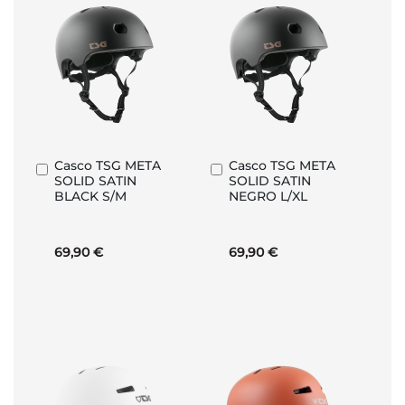
Casco TSG META
Casco TSG META
Añadir
Añadir
SOLID SATIN
SOLID SATIN
al
al
BLACK S/M
NEGRO L/XL
carrito
carrito
69,90 €
69,90 €