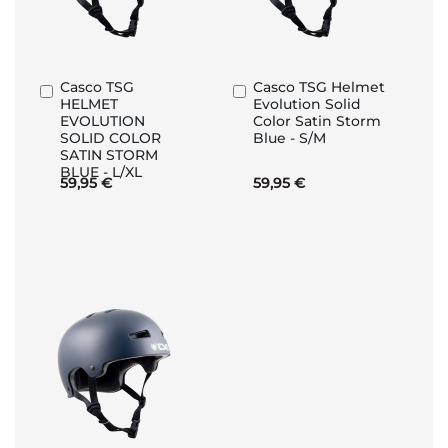
Casco TSG
Casco TSG Helmet
Añadir
Añadir
HELMET
Evolution Solid
al
al
EVOLUTION
Color Satin Storm
carrito
carrito
SOLID COLOR
Blue - S/M
SATIN STORM
BLUE - L/XL
59,95 €
59,95 €