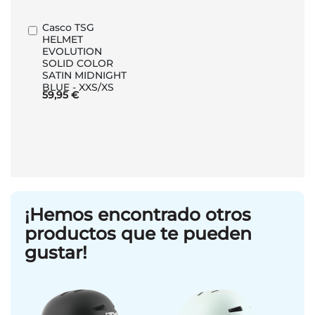
Casco TSG
Añadir
HELMET
al
EVOLUTION
carrito
SOLID COLOR
SATIN MIDNIGHT
BLUE - XXS/XS
59,95 €
¡Hemos encontrado otros
productos que te pueden
gustar!