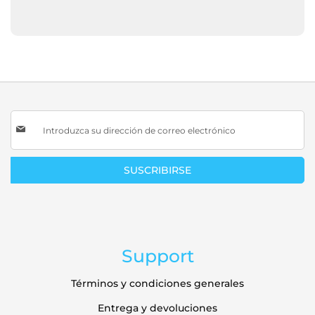
Inscríbase
a
nuestro
boletín
SUSCRIBIRSE
de
noticias:
Support
Términos y condiciones generales
Entrega y devoluciones