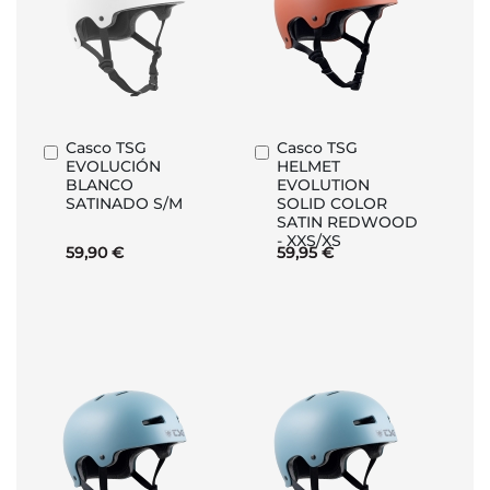
Casco TSG
Casco TSG
Añadir
Añadir
EVOLUCIÓN
HELMET
al
al
BLANCO
EVOLUTION
carrito
carrito
SATINADO S/M
SOLID COLOR
SATIN REDWOOD
- XXS/XS
59,90 €
59,95 €