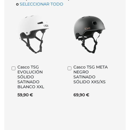
o
SELECCIONAR TODO
Casco TSG
Casco TSG META
Añadir
Añadir
EVOLUCIÓN
NEGRO
al
al
SÓLIDO
SATINADO
carrito
carrito
SATINADO
SÓLIDO XXS/XS
BLANCO XXL
59,90 €
69,90 €