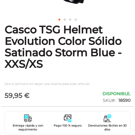
Casco TSG Helmet
Saltar
al
Evolution Color Sólido
comienzo
de
Satinado Storm Blue -
la
galería
XXS/XS
de
imágenes
Sea el primero en dejar una reseña para este artículo
DISPONIBLE.
59,95 €
SKU
18590
Entrega rápida y con
Pago 100 % seguro
Devoluciones fáciles en 30
seguimiento
días