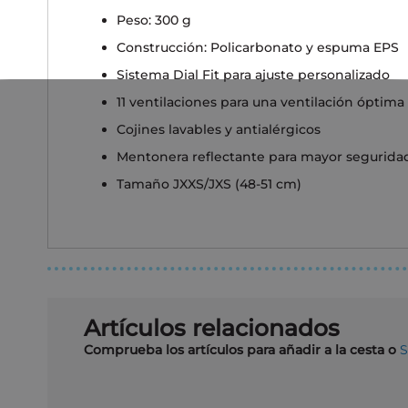
Peso: 300 g
Construcción: Policarbonato y espuma EPS
Sistema Dial Fit para ajuste personalizado
11 ventilaciones para una ventilación óptima
Cojines lavables y antialérgicos
Mentonera reflectante para mayor segurida
Tamaño JXXS/JXS (48-51 cm)
Artículos relacionados
Comprueba los artículos para añadir a la cesta o