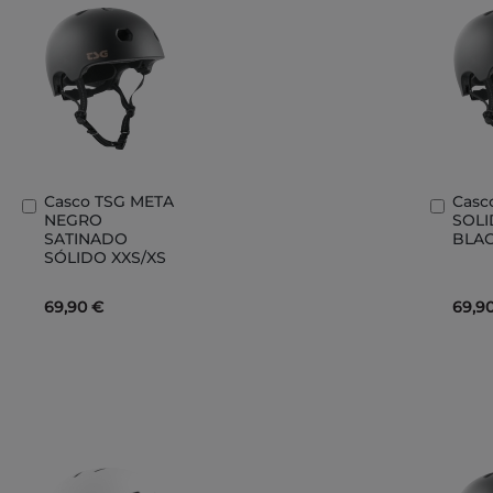
Casco TSG META
Casc
Añadir
Añad
NEGRO
SOLI
al
al
SATINADO
BLAC
carrito
carri
SÓLIDO XXS/XS
69,90 €
69,9