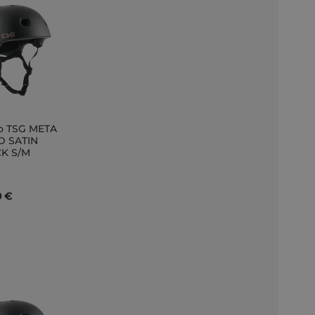
o TSG META
ir
D SATIN
K S/M
to
0 €