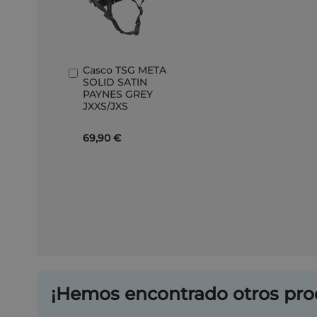
Casco TSG META
Añadir
SOLID SATIN
al
PAYNES GREY
carrito
JXXS/JXS
69,90 €
¡Hemos encontrado otros pro