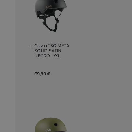
Casco TSG META
Añadir
SOLID SATIN
al
NEGRO L/XL
carrito
69,90 €