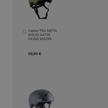
Casco TSG META
Añadir
SOLID SATIN
al
OLIVA XXS/XS
carrito
69,90 €