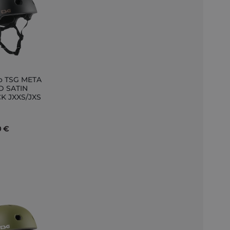
o TSG META
ir
D SATIN
K JXXS/JXS
to
0 €