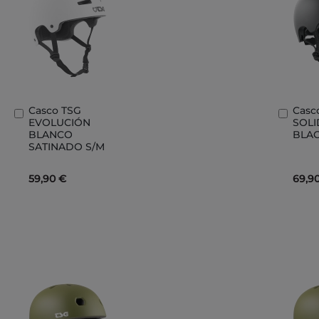
Casco TSG
Casc
Añadir
Añad
EVOLUCIÓN
SOLI
al
al
BLANCO
BLAC
carrito
carri
SATINADO S/M
59,90 €
69,9