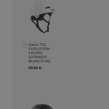
Casco TSG
Añadir
EVOLUCIÓN
al
SÓLIDO
carrito
SATINADO
BLANCO XXL
59,90 €