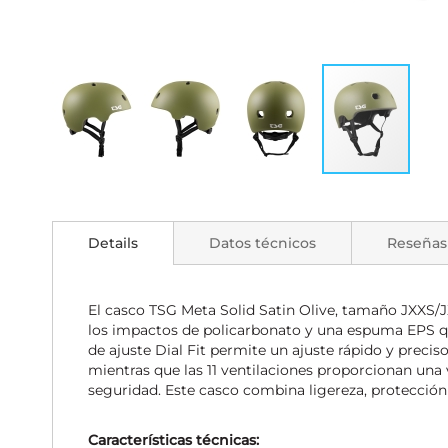
Saltar
al
comienzo
Details
Datos técnicos
Reseñas
de
la
galería
de
El casco TSG Meta Solid Satin Olive, tamaño JXXS/JX
imágenes
los impactos de policarbonato y una espuma EPS qu
de ajuste Dial Fit permite un ajuste rápido y prec
mientras que las 11 ventilaciones proporcionan una 
seguridad. Este casco combina ligereza, protección 
Características técnicas: