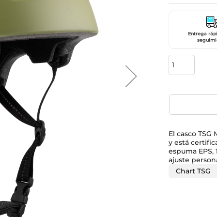
Entrega ráp
seguimi
El casco TSG 
y está certif
espuma EPS, 11
ajuste person
Chart TSG