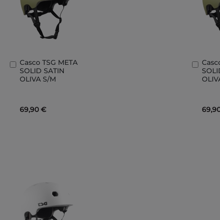
Casco TSG META
Casc
Añadir
Añad
SOLID SATIN
SOLI
al
al
OLIVA S/M
OLIV
carrito
carri
69,90 €
69,9