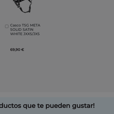
Casco TSG META
Añadir
SOLID SATIN
al
WHITE JXXS/JXS
carrito
69,90 €
ductos que te pueden gustar!