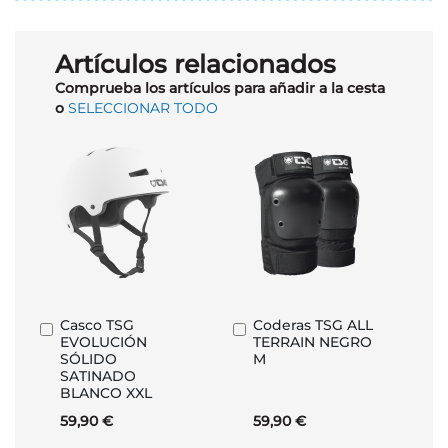
Artículos relacionados
Comprueba los artículos para añadir a la cesta
o
SELECCIONAR TODO
Casco TSG
Coderas TSG ALL
Añadir
Añadir
EVOLUCIÓN
TERRAIN NEGRO
al
al
SÓLIDO
M
carrito
carrito
SATINADO
BLANCO XXL
59,90 €
59,90 €