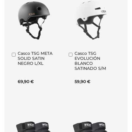
Casco TSG META
Casco TSG
Añadir
Añadir
SOLID SATIN
EVOLUCIÓN
al
al
NEGRO L/XL
BLANCO
carrito
carrito
SATINADO S/M
69,90 €
59,90 €