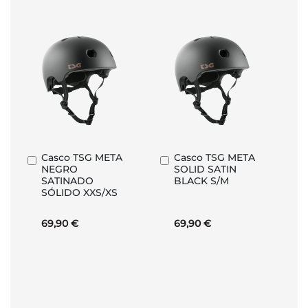
Casco TSG META
Casco TSG META
Añadir
Añadir
NEGRO
SOLID SATIN
al
al
SATINADO
BLACK S/M
carrito
carrito
SÓLIDO XXS/XS
69,90 €
69,90 €