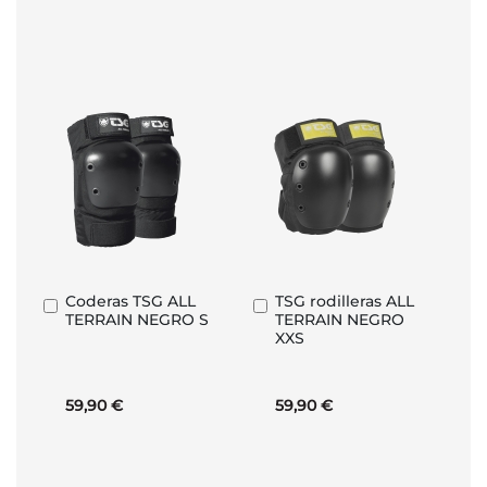
Coderas TSG ALL
TSG rodilleras ALL
Añadir
Añadir
TERRAIN NEGRO S
TERRAIN NEGRO
al
al
XXS
carrito
carrito
59,90 €
59,90 €