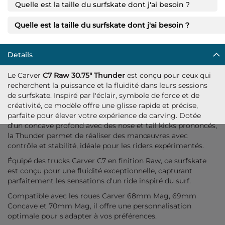
Quelle est la taille du surfskate dont j'ai besoin ?
Quelle est la taille du surfskate dont j'ai besoin ?
Details
Le Carver
C7 Raw 30.75" Thunder
est conçu pour ceux qui
recherchent la puissance et la fluidité dans leurs sessions
de surfskate. Inspiré par l'éclair, symbole de force et de
créativité, ce modèle offre une glisse rapide et précise,
parfaite pour élever votre expérience de carving. Dotée
d'un concave profond avec des nose et tail kicks prononcés,
la Thunder permet de réaliser des manœuvres avec
contrôle et stabilité, idéale pour les riders expérimentés.
Équipé des trucks Carver C7 en finition Raw, ce surfskate
est conçu pour une fluidité exceptionnelle, capturant
parfaitement les sensations d'un ride inspiré du surf.
Compatible avec les roues Carver 68mm Mag, 69mm
Concave et 70mm Mag, il offre une personnalisation
optimale pour s'adapter à vos préférences.