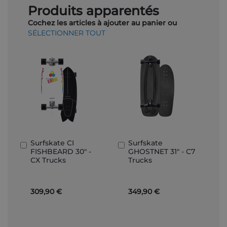
Produits apparentés
Cochez les articles à ajouter au panier ou
SÉLECTIONNER TOUT
Surfskate CI
Surfskate
Ajouter
Ajouter
FISHBEARD 30" -
GHOSTNET 31" - C7
au
au
CX Trucks
Trucks
panier
panier
309,90 €
349,90 €