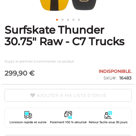
Surfskate Thunder
Skip
to
30.75" Raw - C7 Trucks
the
beginning
of
the
Soyez le premier à commenter ce produit
images
gallery
INDISPONIBLE.
299,90 €
SKU
16483
AJOUTER À MA LISTE D’ENVIE
Livraison rapide et suivie
Paiement 100 % sécurisé
Retour facile sous 30 jours