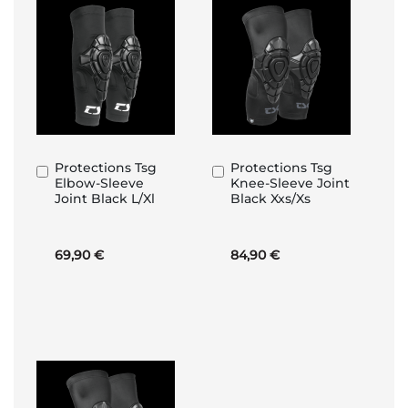
Protections Tsg
Protections Tsg
Ajouter
Ajouter
Elbow-Sleeve
Knee-Sleeve Joint
au
au
Joint Black L/Xl
Black Xxs/Xs
panier
panier
69,90 €
84,90 €