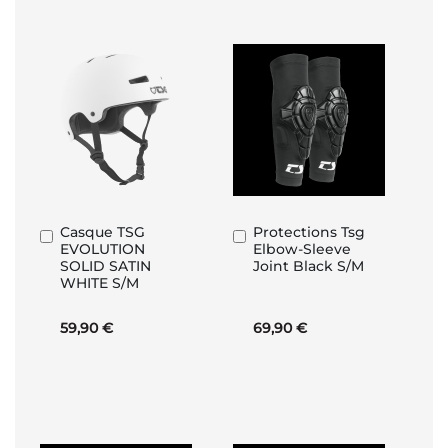
Casque TSG
Protections Tsg
Ajouter
Ajouter
EVOLUTION
Elbow-Sleeve
au
au
SOLID SATIN
Joint Black S/M
panier
panier
WHITE S/M
59,90 €
69,90 €