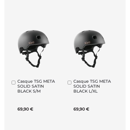
Casque TSG META
Casque TSG META
Ajouter
Ajouter
SOLID SATIN
SOLID SATIN
au
au
BLACK S/M
BLACK L/XL
panier
panier
69,90 €
69,90 €