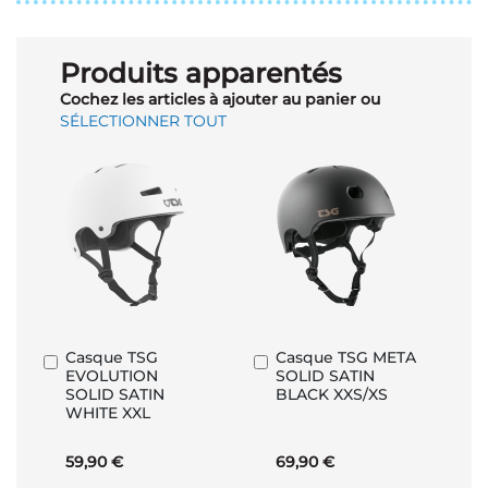
Produits apparentés
Cochez les articles à ajouter au panier ou
SÉLECTIONNER TOUT
Casque TSG
Casque TSG META
Ajouter
Ajouter
EVOLUTION
SOLID SATIN
au
au
SOLID SATIN
BLACK XXS/XS
panier
panier
WHITE XXL
59,90 €
69,90 €