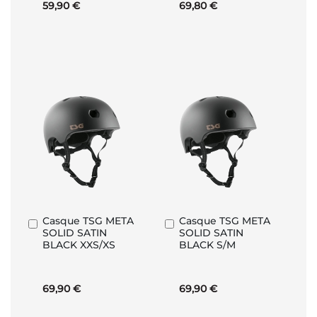
59,90 €
69,80 €
Casque TSG META
Casque TSG META
Ajouter
Ajouter
SOLID SATIN
SOLID SATIN
au
au
BLACK XXS/XS
BLACK S/M
panier
panier
69,90 €
69,90 €