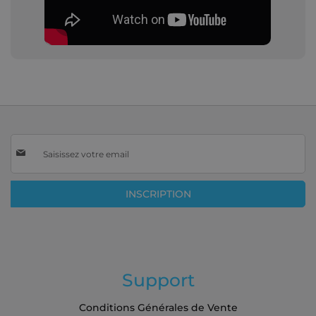
Inscription
à
notre
lettre
INSCRIPTION
d’information
:
Support
Conditions Générales de Vente