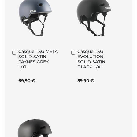
Casque TSG META
Casque TSG
Ajouter
Ajouter
SOLID SATIN
EVOLUTION
au
au
PAYNES GREY
SOLID SATIN
panier
panier
L/XL
BLACK L/XL
69,90 €
59,90 €