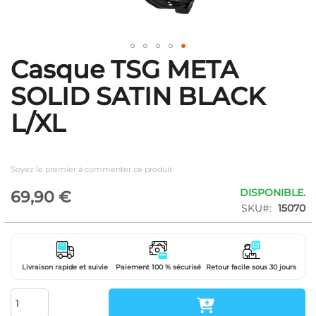
Casque TSG META
Skip
to
SOLID SATIN BLACK
the
beginning
L/XL
of
the
images
gallery
Soyez le premier à commenter ce produit
DISPONIBLE.
69,90 €
SKU
15070
Livraison rapide et suivie
Paiement 100 % sécurisé
Retour facile sous 30 jours