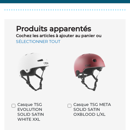
Produits apparentés
Cochez les articles à ajouter au panier ou
SÉLECTIONNER TOUT
Casque TSG
Casque TSG META
Ajouter
Ajouter
EVOLUTION
SOLID SATIN
au
au
SOLID SATIN
OXBLOOD L/XL
panier
panier
WHITE XXL