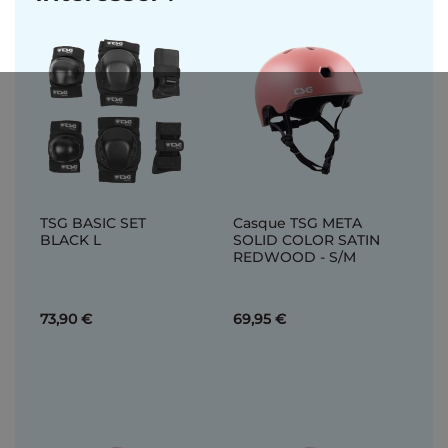
TSG BASIC SET
Casque TSG META
BLACK L
SOLID COLOR SATIN
REDWOOD - S/M
73,90 €
69,95 €