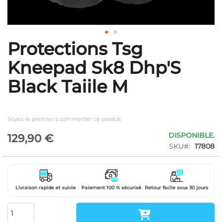
Protections Tsg
Skip
to
Kneepad Sk8 Dhp'S
the
beginning
Black Taiile M
of
the
images
gallery
Soyez le premier à commenter ce produit
DISPONIBLE.
129,90 €
SKU
17808
Livraison rapide et suivie
Paiement 100 % sécurisé
Retour facile sous 30 jours