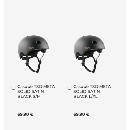
Casque TSG META
Casque TSG META
Ajouter
Ajouter
SOLID SATIN
SOLID SATIN
au
au
BLACK S/M
BLACK L/XL
panier
panier
69,90 €
69,90 €