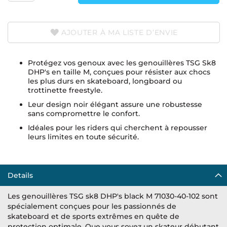
AJOUTER À MA LISTE D’ENVIE
Protégez vos genoux avec les genouillères TSG Sk8
DHP's en taille M, conçues pour résister aux chocs
les plus durs en skateboard, longboard ou
trottinette freestyle.
Leur design noir élégant assure une robustesse
sans compromettre le confort.
Idéales pour les riders qui cherchent à repousser
leurs limites en toute sécurité.
Details
Les genouillères TSG sk8 DHP's black M 71030-40-102 sont
spécialement conçues pour les passionnés de
skateboard et de sports extrêmes en quête de
protection optimale. Que vous soyez un skateur débutant