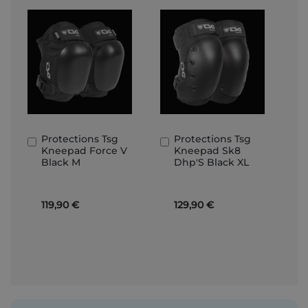
Protections Tsg
Protections Tsg
Ajouter
Ajouter
Kneepad Force V
Kneepad Sk8
au
au
Black M
Dhp'S Black XL
panier
panier
119,90 €
129,90 €