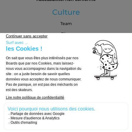
Culture
Team
Blog
Partenaires
Guide d'achat
Choisir sa board
Choisir ses trucks
Choisir ses roues