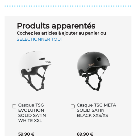
Produits apparentés
Cochez les articles à ajouter au panier ou
SÉLECTIONNER TOUT
Casque TSG
Casque TSG META
Ajouter
Ajouter
EVOLUTION
SOLID SATIN
au
au
SOLID SATIN
BLACK XXS/XS
panier
panier
WHITE XXL
59,90 €
69,90 €