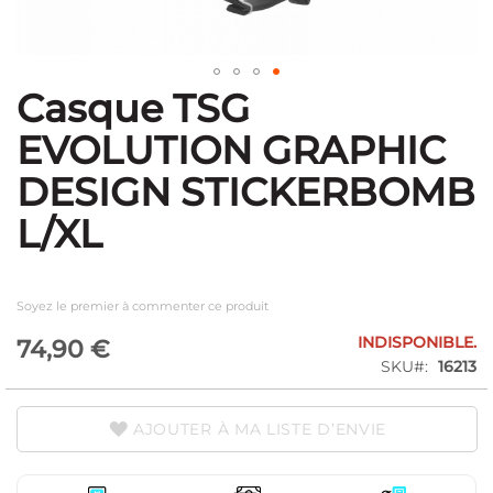
Casque TSG
Skip
to
EVOLUTION GRAPHIC
the
beginning
DESIGN STICKERBOMB
of
the
L/XL
images
gallery
Soyez le premier à commenter ce produit
INDISPONIBLE.
74,90 €
SKU
16213
AJOUTER À MA LISTE D’ENVIE