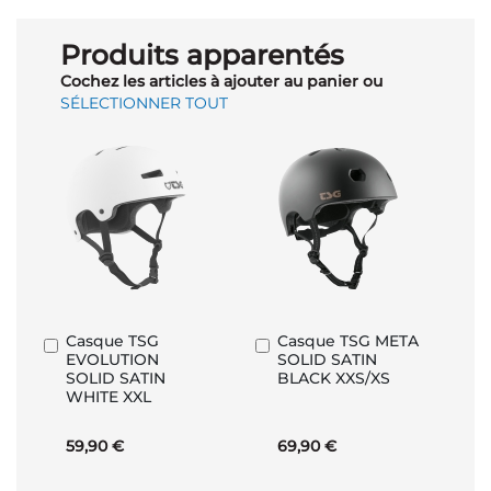
Produits apparentés
Cochez les articles à ajouter au panier ou
SÉLECTIONNER TOUT
Casque TSG
Casque TSG META
Ajouter
Ajouter
EVOLUTION
SOLID SATIN
au
au
SOLID SATIN
BLACK XXS/XS
panier
panier
WHITE XXL
59,90 €
69,90 €