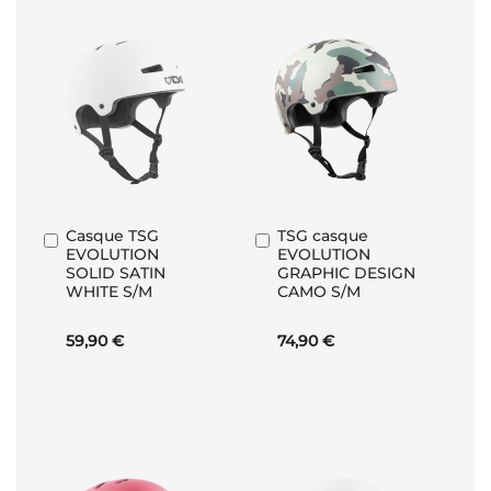
Casque TSG
TSG casque
Ajouter
Ajouter
EVOLUTION
EVOLUTION
au
au
SOLID SATIN
GRAPHIC DESIGN
panier
panier
WHITE S/M
CAMO S/M
59,90 €
74,90 €