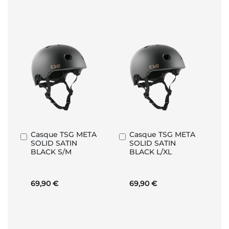
Casque TSG META
Casque TSG META
Ajouter
Ajouter
SOLID SATIN
SOLID SATIN
au
au
BLACK S/M
BLACK L/XL
panier
panier
69,90 €
69,90 €