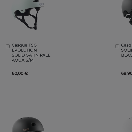
Casque TSG
Casq
Ajouter
Ajout
EVOLUTION
SOLI
au
au
SOLID SATIN PALE
BLAC
panier
panie
AQUA S/M
60,00 €
69,9