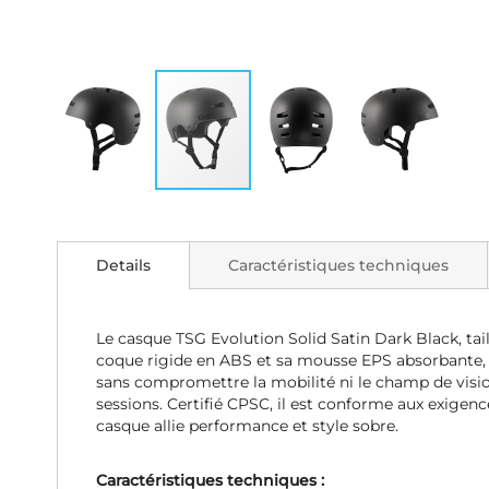
Skip
to
the
Details
Caractéristiques techniques
beginning
of
the
images
Le casque TSG Evolution Solid Satin Dark Black, tail
gallery
coque rigide en ABS et sa mousse EPS absorbante, i
sans compromettre la mobilité ni le champ de vision
sessions. Certifié CPSC, il est conforme aux exigenc
casque allie performance et style sobre.
Caractéristiques techniques :