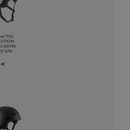
ue TSG
er
LUTION
D SATIN
r
E S/M
0 €