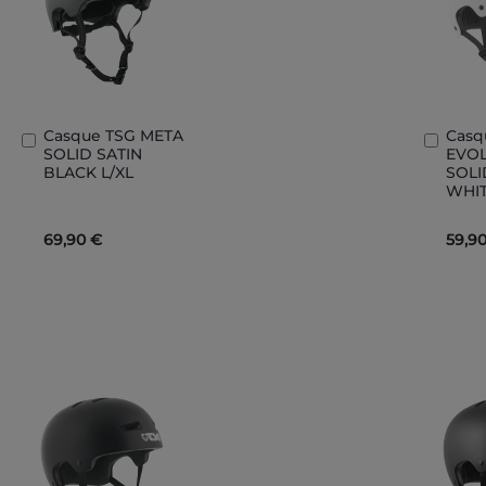
Casque TSG META
Casq
Ajouter
Ajout
SOLID SATIN
EVO
au
au
BLACK L/XL
SOLI
panier
panie
WHIT
69,90 €
59,9