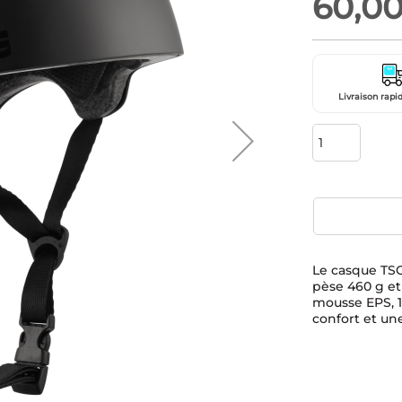
60,0
Livraison rapid
Le casque TSG
pèse 460 g et
mousse EPS, 1
confort et un