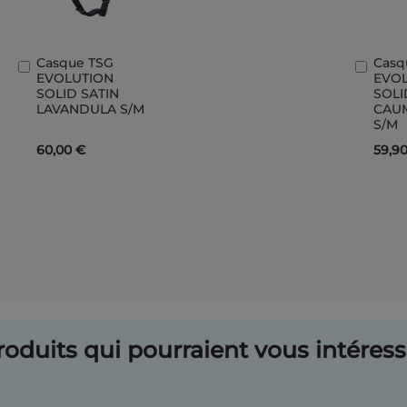
Casque TSG
Casq
Ajouter
Ajout
EVOLUTION
EVO
au
au
SOLID SATIN
SOLI
panier
panie
LAVANDULA S/M
CAU
S/M
60,00 €
59,9
oduits qui pourraient vous intéresse