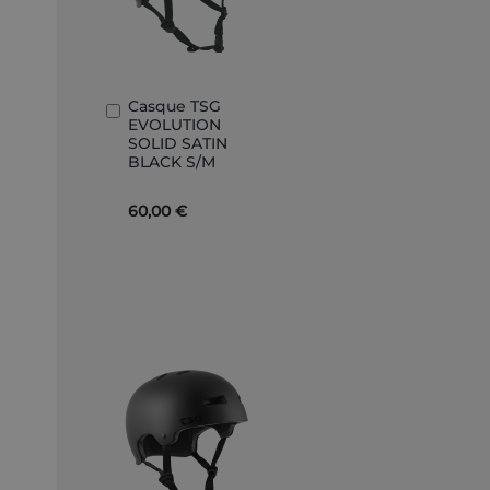
Casque TSG
Ajouter
EVOLUTION
au
SOLID SATIN
panier
BLACK S/M
60,00 €