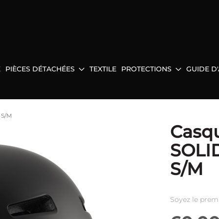
E
PIÈCES DÉTACHÉES
TEXTILE
PROTECTIONS
GUIDE D
 S/M
Casq
SOLI
S/M
Soyez le prem