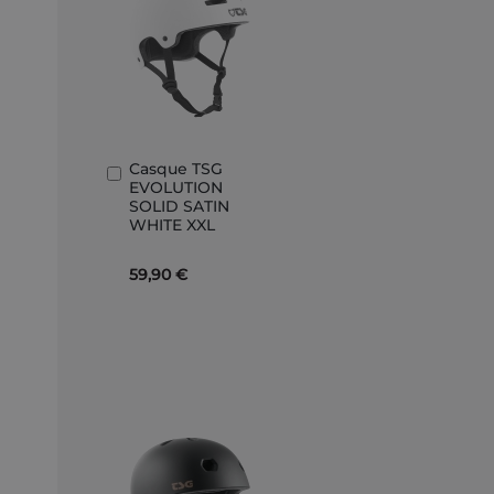
Casque TSG
Ajouter
EVOLUTION
au
SOLID SATIN
panier
WHITE XXL
59,90 €