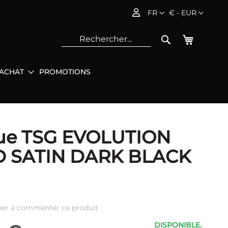
Langue
Devise
FR
€ - EUR
Mon pani
Rechercher
'ACHAT
PROMOTIONS
Rec
ue TSG EVOLUTION
D SATIN DARK BLACK
ier à commenter ce produit
DISPONIBLE.