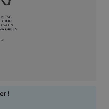
ue TSG
er
LUTION
D SATIN
r
MA GREEN
0 €
r !