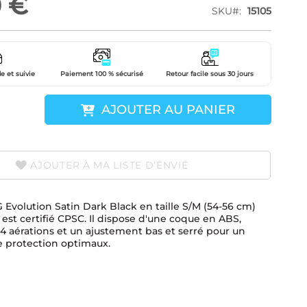
0 €
SKU
15105
e et suivie
Paiement 100 % sécurisé
Retour facile sous 30 jours
AJOUTER AU PANIER
AJOUTER À MA LISTE D’ENVIE
 Evolution Satin Dark Black en taille S/M (54-56 cm)
 est certifié CPSC. Il dispose d'une coque en ABS,
4 aérations et un ajustement bas et serré pour un
e protection optimaux.