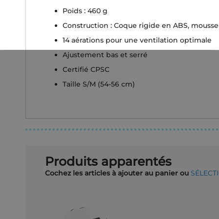
Poids : 460 g
Construction : Coque rigide en ABS, mouss
14 aérations pour une ventilation optimale
Ajustement bas et serré
Certifié CPSC
Taille S/M (54-56 cm)
Produits apparentés
Cochez les articles à ajouter au panier ou
SÉLECT