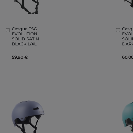
Casque TSG
Casq
Ajouter
Ajout
EVOLUTION
EVO
au
au
SOLID SATIN
SOLI
panier
panie
BLACK L/XL
DARK
59,90 €
60,0