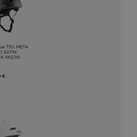
ue TSG META
er
D SATIN
K XXS/XS
r
0 €