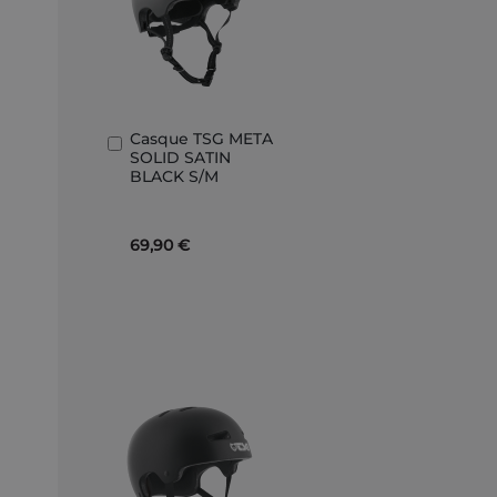
Casque TSG META
Ajouter
SOLID SATIN
au
BLACK S/M
panier
69,90 €