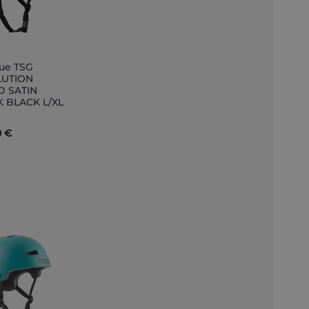
ue TSG
er
LUTION
D SATIN
r
 BLACK L/XL
0 €