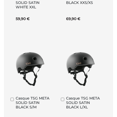
SOLID SATIN
BLACK XXS/XS
panier
panier
WHITE XXL
59,90 €
69,90 €
Casque TSG META
Casque TSG META
Ajouter
Ajouter
SOLID SATIN
SOLID SATIN
au
au
BLACK S/M
BLACK L/XL
panier
panier