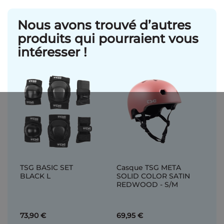
Nous avons trouvé d’autres
produits qui pourraient vous
intéresser !
TSG BASIC SET
Casque TSG META
BLACK L
SOLID COLOR SATIN
REDWOOD - S/M
73,90 €
69,95 €