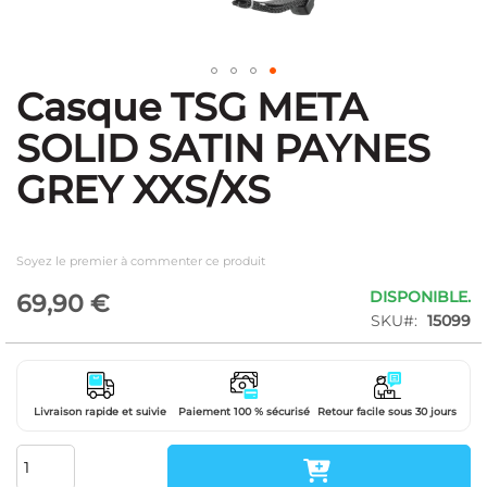
Casque TSG META
Skip
to
SOLID SATIN PAYNES
the
beginning
GREY XXS/XS
of
the
images
gallery
Soyez le premier à commenter ce produit
DISPONIBLE.
69,90 €
SKU
15099
Livraison rapide et suivie
Paiement 100 % sécurisé
Retour facile sous 30 jours