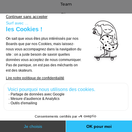
Team
Blog
Partenaires
Guide d'achat
Choisir sa board
Choisir ses trucks
Choisir ses roues
© 2026, Carver Skateboards
Designed with
by
Numeri Design
