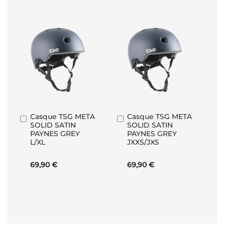
Casque TSG META
Casque TSG META
Ajouter
Ajouter
SOLID SATIN
SOLID SATIN
au
au
PAYNES GREY
PAYNES GREY
panier
panier
L/XL
JXXS/JXS
69,90 €
69,90 €