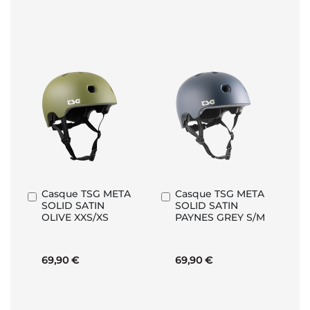
Casque TSG META
Casque TSG META
Ajouter
Ajouter
SOLID SATIN
SOLID SATIN
au
au
OLIVE XXS/XS
PAYNES GREY S/M
panier
panier
69,90 €
69,90 €