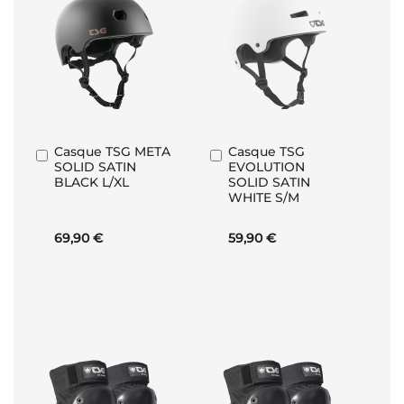
Casque TSG META
Casque TSG
Ajouter
Ajouter
SOLID SATIN
EVOLUTION
au
au
BLACK L/XL
SOLID SATIN
panier
panier
WHITE S/M
69,90 €
59,90 €