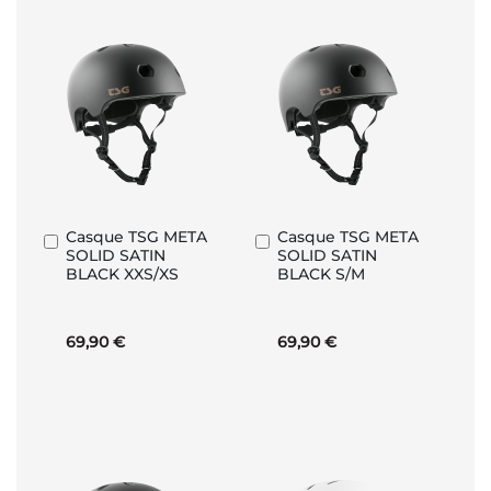
Casque TSG META
Casque TSG META
Ajouter
Ajouter
SOLID SATIN
SOLID SATIN
au
au
BLACK XXS/XS
BLACK S/M
panier
panier
69,90 €
69,90 €