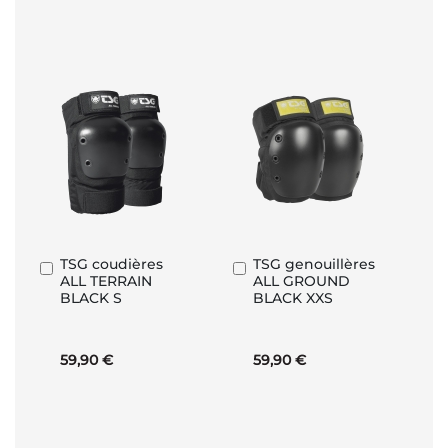
TSG coudières
TSG genouillères
Ajouter
Ajouter
ALL TERRAIN
ALL GROUND
au
au
BLACK S
BLACK XXS
panier
panier
59,90 €
59,90 €