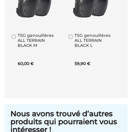
TSG genouillères
TSG genouillères
Ajouter
Ajouter
ALL TERRAIN
ALL TERRAIN
au
au
BLACK M
BLACK L
panier
panier
60,00 €
59,90 €
Nous avons trouvé d’autres
produits qui pourraient vous
intéresser !