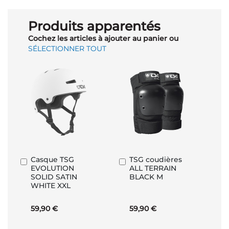
Produits apparentés
Cochez les articles à ajouter au panier ou
SÉLECTIONNER TOUT
Casque TSG
TSG coudières
Ajouter
Ajouter
EVOLUTION
ALL TERRAIN
au
au
SOLID SATIN
BLACK M
panier
panier
WHITE XXL
59,90 €
59,90 €