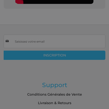
Inscription
à
notre
lettre
INSCRIPTION
d’information
:
Support
Conditions Générales de Vente
Livraison & Retours