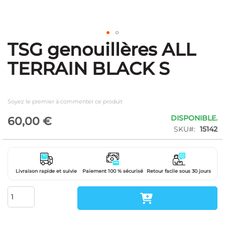
TSG genouillères ALL
Skip
to
TERRAIN BLACK S
the
beginning
of
the
Soyez le premier à commenter ce produit
images
gallery
DISPONIBLE.
60,00 €
SKU
15142
Livraison rapide et suivie
Paiement 100 % sécurisé
Retour facile sous 30 jours