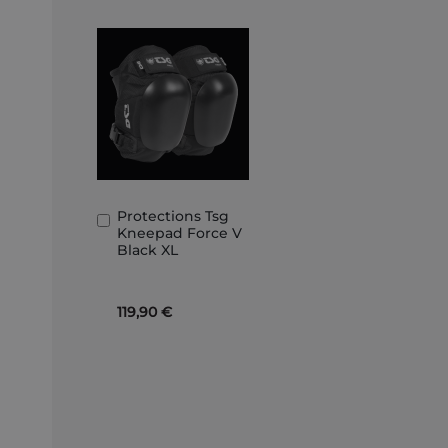
Protections Tsg
Ajouter
Kneepad Force V
au
Black XL
panier
119,90 €