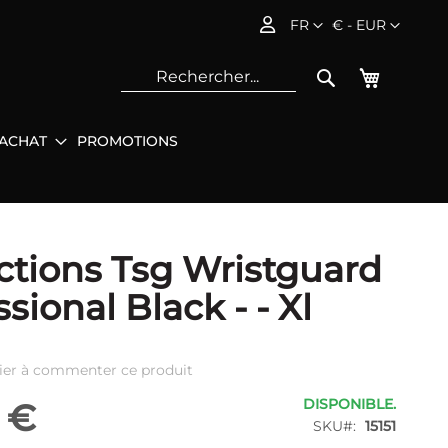
Langue
Devise
FR
€ - EUR
Mon pani
Rechercher
'ACHAT
PROMOTIONS
Rec
ctions Tsg Wristguard
sional Black - - Xl
ier à commenter ce produit
DISPONIBLE.
 €
SKU
15151