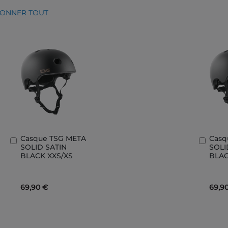
IONNER TOUT
Casque TSG META
Casq
Ajouter
Ajout
SOLID SATIN
SOLI
au
au
BLACK XXS/XS
BLAC
panier
panie
69,90 €
69,9