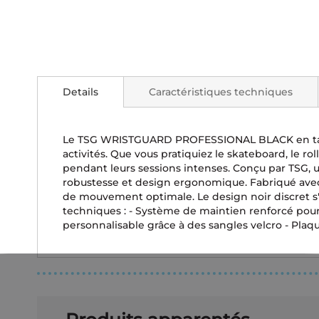
Skip
to
the
Details
Caractéristiques techniques
beginning
of
the
images
Le TSG WRISTGUARD PROFESSIONAL BLACK en taille 
gallery
activités. Que vous pratiquiez le skateboard, le ro
pendant leurs sessions intenses. Conçu par TSG, 
robustesse et design ergonomique. Fabriqué avec d
de mouvement optimale. Le design noir discret s
techniques : - Système de maintien renforcé pour
personnalisable grâce à des sangles velcro - Pla