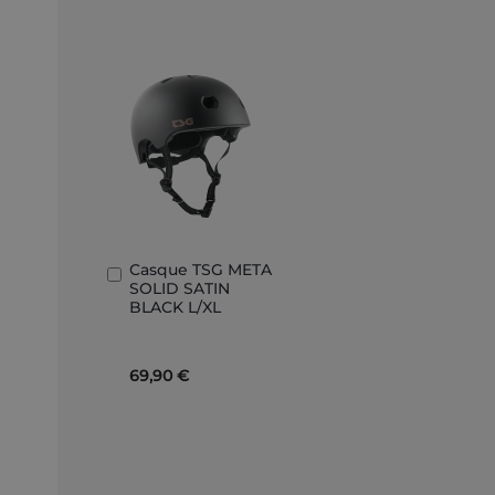
Casque TSG META
Ajouter
SOLID SATIN
au
BLACK L/XL
panier
69,90 €