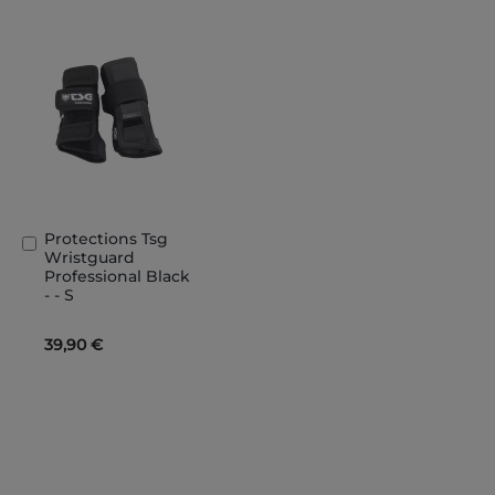
Protections Tsg
Ajouter
Wristguard
au
Professional Black
panier
- - S
39,90 €