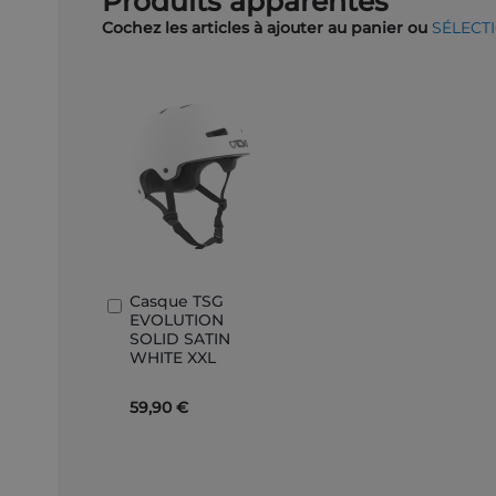
Produits apparentés
Cochez les articles à ajouter au panier ou
SÉLECT
Casque TSG
Ajouter
EVOLUTION
au
SOLID SATIN
panier
WHITE XXL
59,90 €