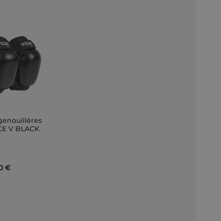
genouillères
er
E V BLACK
r
0 €