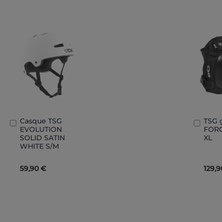
Casque TSG
TSG 
Ajouter
Ajout
EVOLUTION
FORC
au
au
SOLID SATIN
XL
panier
panie
WHITE S/M
59,90 €
129,9