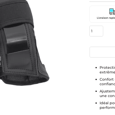
Livraison rapid
Protecti
extrêm
Confort 
confian
Ajustem
une con
Idéal po
perfor