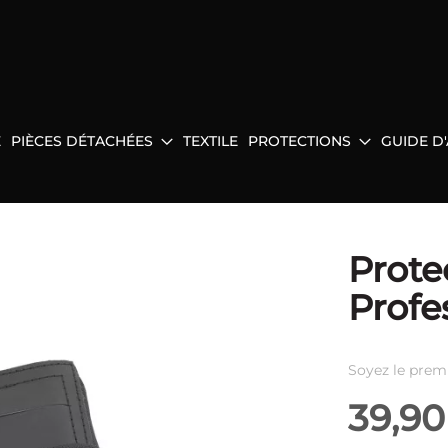
E
PIÈCES DÉTACHÉES
TEXTILE
PROTECTIONS
GUIDE D
Prote
Profes
Soyez le prem
39,90