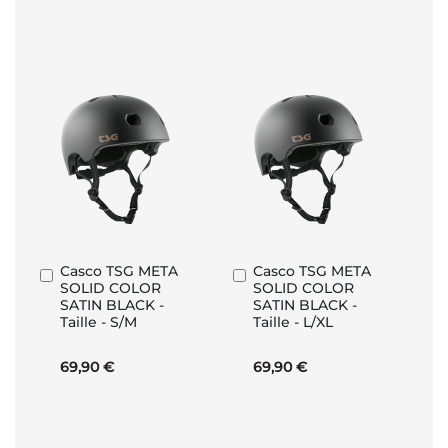
Casco TSG META
Casco TSG META
Aggiungi
Aggiungi
SOLID COLOR
SOLID COLOR
al
al
SATIN BLACK -
SATIN BLACK -
Carrello
Carrello
Taille - S/M
Taille - L/XL
69,90 €
69,90 €