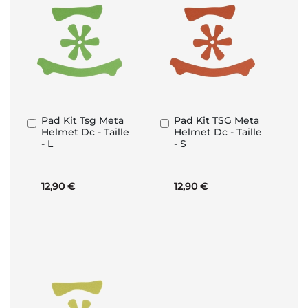
Pad Kit Tsg Meta
Pad Kit TSG Meta
Aggiungi
Aggiungi
Helmet Dc - Taille
Helmet Dc - Taille
al
al
- L
- S
Carrello
Carrello
12,90 €
12,90 €