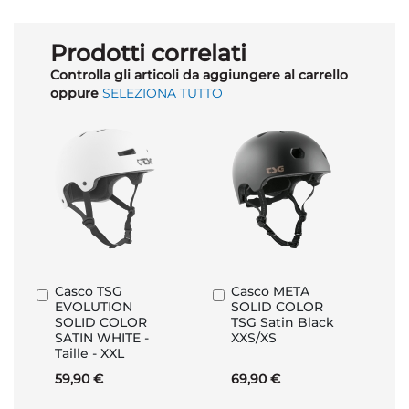
Prodotti correlati
Controlla gli articoli da aggiungere al carrello
oppure
SELEZIONA TUTTO
Casco TSG
Casco META
Aggiungi
Aggiungi
EVOLUTION
SOLID COLOR
al
al
SOLID COLOR
TSG Satin Black
Carrello
Carrello
SATIN WHITE -
XXS/XS
Taille - XXL
59,90 €
69,90 €