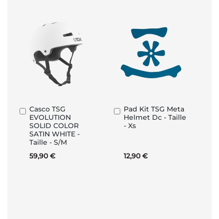
Casco TSG
Pad Kit TSG Meta
Aggiungi
Aggiungi
EVOLUTION
Helmet Dc - Taille
al
al
SOLID COLOR
- Xs
Carrello
Carrello
SATIN WHITE -
Taille - S/M
59,90 €
12,90 €