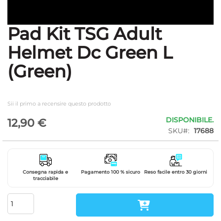
Pad Kit TSG Adult
Vai
all'inizio
Helmet Dc Green L
della
galleria
(Green)
di
immagini
Sii il primo a recensire questo prodotto
DISPONIBILE.
12,90 €
SKU
17688
Consegna rapida e
Pagamento 100 % sicuro
Reso facile entro 30 giorni
tracciabile