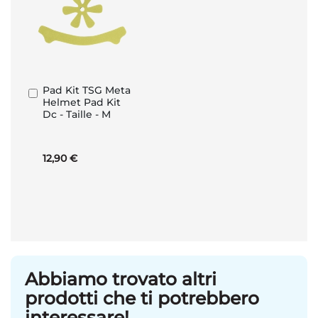
Pad Kit TSG Meta
Aggiungi
Helmet Pad Kit
al
Dc - Taille - M
Carrello
12,90 €
Abbiamo trovato altri
prodotti che ti potrebbero
interessare!