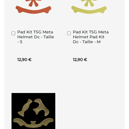
Pad Kit TSG Meta
Pad Kit TSG Meta
Aggiungi
Aggiungi
Helmet Dc - Taille
Helmet Pad Kit
al
al
- S
Dc - Taille - M
Carrello
Carrello
12,90 €
12,90 €