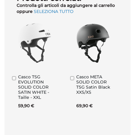
Controlla gli articoli da aggiungere al carrello
oppure
SELEZIONA TUTTO
Casco TSG
Casco META
Aggiungi
Aggiungi
EVOLUTION
SOLID COLOR
al
al
SOLID COLOR
TSG Satin Black
Carrello
Carrello
SATIN WHITE -
XXS/XS
Taille - XXL
59,90 €
69,90 €