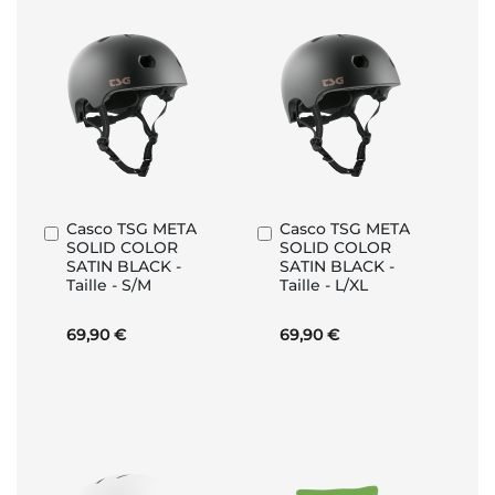
Casco TSG META
Casco TSG META
Aggiungi
Aggiungi
SOLID COLOR
SOLID COLOR
al
al
SATIN BLACK -
SATIN BLACK -
Carrello
Carrello
Taille - S/M
Taille - L/XL
69,90 €
69,90 €