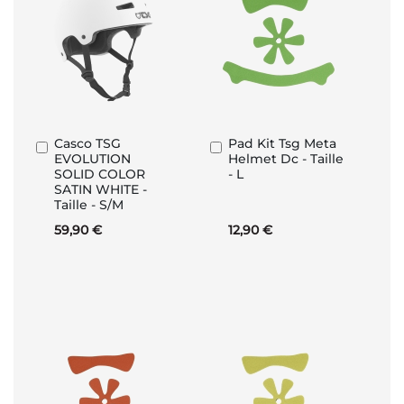
Casco TSG
Pad Kit Tsg Meta
Aggiungi
Aggiungi
EVOLUTION
Helmet Dc - Taille
al
al
SOLID COLOR
- L
Carrello
Carrello
SATIN WHITE -
Taille - S/M
59,90 €
12,90 €