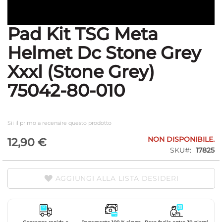
Pad Kit TSG Meta
Vai
all'inizio
Helmet Dc Stone Grey
della
galleria
Xxxl (Stone Grey)
di
immagini
75042-80-010
Sii il primo a recensire questo prodotto
NON DISPONIBILE.
12,90 €
SKU
17825
AGGIUNGI ALLA LISTA DESIDERI