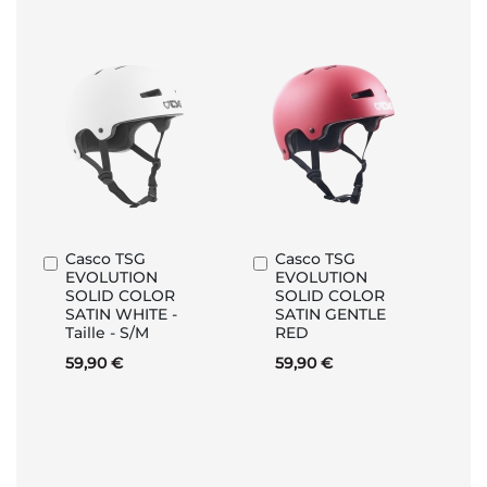
Casco TSG
Casco TSG
Aggiungi
Aggiungi
EVOLUTION
EVOLUTION
al
al
SOLID COLOR
SOLID COLOR
Carrello
Carrello
SATIN WHITE -
SATIN GENTLE
Taille - S/M
RED
59,90 €
59,90 €