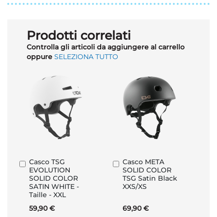
Prodotti correlati
Controlla gli articoli da aggiungere al carrello
oppure
SELEZIONA TUTTO
Casco TSG
Casco META
Aggiungi
Aggiungi
EVOLUTION
SOLID COLOR
al
al
SOLID COLOR
TSG Satin Black
Carrello
Carrello
SATIN WHITE -
XXS/XS
Taille - XXL
59,90 €
69,90 €