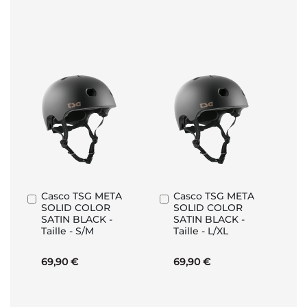
Casco TSG META
Casco TSG META
Aggiungi
Aggiungi
SOLID COLOR
SOLID COLOR
al
al
SATIN BLACK -
SATIN BLACK -
Carrello
Carrello
Taille - S/M
Taille - L/XL
69,90 €
69,90 €