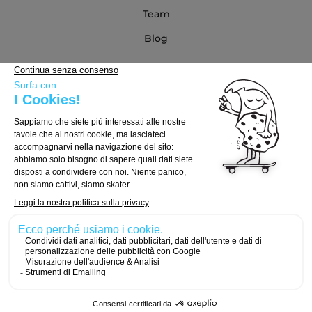
Team
Blog
Partner
Guida all'acquisto
Come scegliere la tua tavola
Come scegliere i truck
Come scegliere le ruote
© 2026, Carver Skateboards