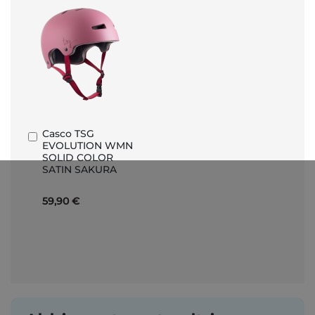
Casco TSG
Aggiungi
EVOLUTION WMN
al
SOLID COLOR
Carrello
SATIN SAKURA
59,90 €