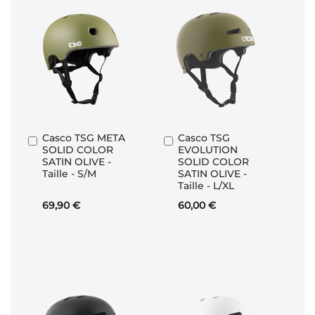
Casco TSG META
Casco TSG
Aggiungi
Aggiungi
SOLID COLOR
EVOLUTION
al
al
SATIN OLIVE -
SOLID COLOR
Carrello
Carrello
Taille - S/M
SATIN OLIVE -
Taille - L/XL
69,90 €
60,00 €