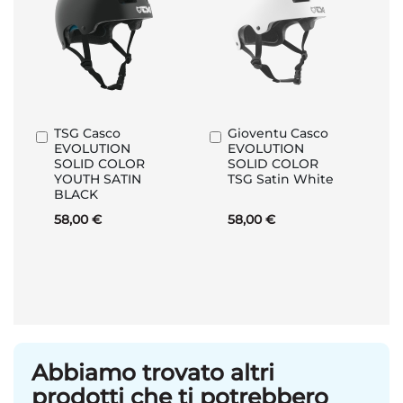
TSG Casco
Gioventu Casco
Aggiungi
Aggiungi
EVOLUTION
EVOLUTION
al
al
SOLID COLOR
SOLID COLOR
Carrello
Carrello
YOUTH SATIN
TSG Satin White
BLACK
58,00 €
58,00 €
Abbiamo trovato altri
prodotti che ti potrebbero