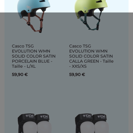
Casco TSG
Casco TSG
EVOLUTION WMN
EVOLUTION WMN
SOLID COLOR SATIN
SOLID COLOR SATIN
PORCELAIN BLUE -
CALLA GREEN - Taille
Taille - L/XL
- XXS/XS
59,90 €
59,90 €