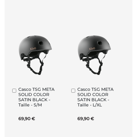
Casco TSG META
Casco TSG META
Aggiungi
Aggiungi
SOLID COLOR
SOLID COLOR
al
al
SATIN BLACK -
SATIN BLACK -
Carrello
Carrello
Taille - S/M
Taille - L/XL
69,90 €
69,90 €