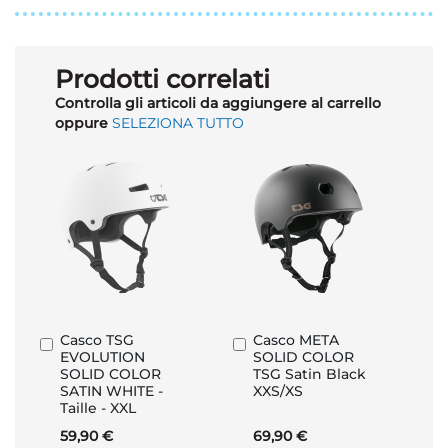
Prodotti correlati
Controlla gli articoli da aggiungere al carrello
oppure
SELEZIONA TUTTO
Casco TSG
Casco META
Aggiungi
Aggiungi
EVOLUTION
SOLID COLOR
al
al
SOLID COLOR
TSG Satin Black
Carrello
Carrello
SATIN WHITE -
XXS/XS
Taille - XXL
59,90 €
69,90 €