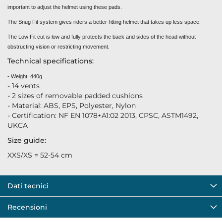
important to adjust the helmet using these pads.
The Snug Fit system gives riders a better-fitting helmet that takes up less space.
The Low Fit cut is low and fully protects the back and sides of the head without
obstructing vision or restricting movement.
Technical specifications:
- Weight: 440g
- 14 vents
- 2 sizes of removable padded cushions
- Material: ABS, EPS, Polyester, Nylon
- Certification: NF EN 1078+A1:02 2013, CPSC, ASTM1492,
UKCA
Size guide:
XXS/XS = 52-54 cm
Dati tecnici
Recensioni