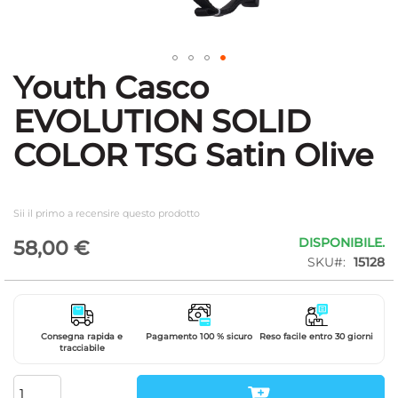
Youth Casco
Vai
all'inizio
EVOLUTION SOLID
della
galleria
COLOR TSG Satin Olive
di
immagini
Sii il primo a recensire questo prodotto
DISPONIBILE.
58,00 €
SKU
15128
Consegna rapida e
Pagamento 100 % sicuro
Reso facile entro 30 giorni
tracciabile