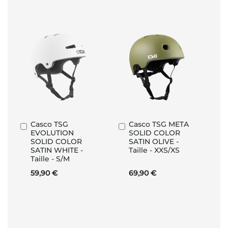
Casco TSG
Casco TSG META
Aggiungi
Aggiungi
EVOLUTION
SOLID COLOR
al
al
SOLID COLOR
SATIN OLIVE -
Carrello
Carrello
SATIN WHITE -
Taille - XXS/XS
Taille - S/M
59,90 €
69,90 €