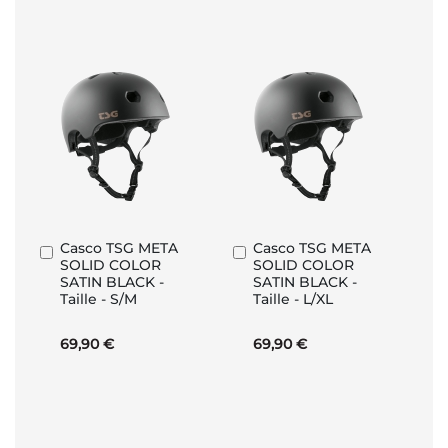
Casco TSG META
Casco TSG META
Aggiungi
Aggiungi
SOLID COLOR
SOLID COLOR
al
al
SATIN BLACK -
SATIN BLACK -
Carrello
Carrello
Taille - S/M
Taille - L/XL
69,90 €
69,90 €