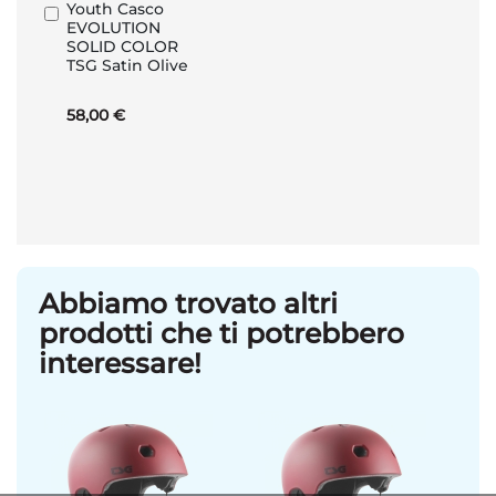
Youth Casco
Aggiungi
EVOLUTION
al
SOLID COLOR
Carrello
TSG Satin Olive
58,00 €
Abbiamo trovato altri
prodotti che ti potrebbero
interessare!