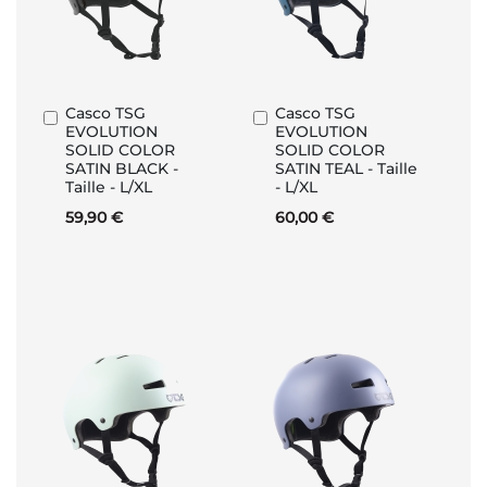
Casco TSG
Casco TSG
Aggiungi
Aggiungi
EVOLUTION
EVOLUTION
al
al
SOLID COLOR
SOLID COLOR
Carrello
Carrello
SATIN BLACK -
SATIN TEAL - Taille
Taille - L/XL
- L/XL
59,90 €
60,00 €