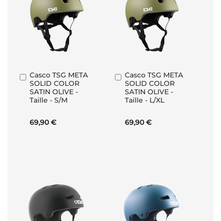
Casco TSG META
Casco TSG META
Aggiungi
Aggiungi
SOLID COLOR
SOLID COLOR
al
al
SATIN OLIVE -
SATIN OLIVE -
Carrello
Carrello
Taille - S/M
Taille - L/XL
69,90 €
69,90 €