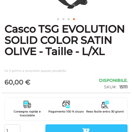
Casco TSG EVOLUTION
Vai
all'inizio
SOLID COLOR SATIN
della
galleria
OLIVE - Taille - L/XL
di
immagini
Sii il primo a recensire questo prodotto
DISPONIBILE.
60,00 €
SKU
15111
Consegna rapida e
Pagamento 100 % sicuro
Reso facile entro 30 giorni
tracciabile