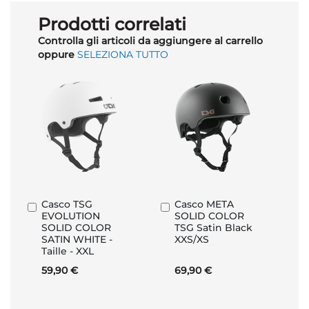
Prodotti correlati
Controlla gli articoli da aggiungere al carrello
oppure
SELEZIONA TUTTO
Casco TSG
Casco META
Aggiungi
Aggiungi
EVOLUTION
SOLID COLOR
al
al
SOLID COLOR
TSG Satin Black
Carrello
Carrello
SATIN WHITE -
XXS/XS
Taille - XXL
59,90 €
69,90 €