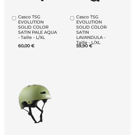
Casco TSG
Casco TSG
Aggiungi
Aggiungi
EVOLUTION
EVOLUTION
al
al
SOLID COLOR
SOLID COLOR
Carrello
Carrello
SATIN PALE AQUA
SATIN
- Taille - L/XL
LAVANDULA -
Taille - L/XL
60,00 €
59,90 €