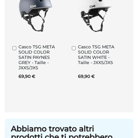
Casco TSG META
Casco TSG META
Aggiungi
Aggiungi
SOLID COLOR
SOLID COLOR
al
al
SATIN PAYNES
SATIN WHITE -
Carrello
Carrello
GREY - Taille -
Taille - JXXS/JXS
JXXS/JXS
69,90 €
69,90 €
Abbiamo trovato altri
prodotti che ti potrebbero