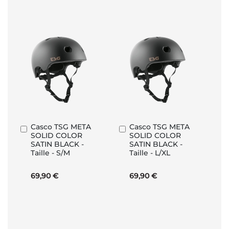
Casco TSG META
Casco TSG META
Aggiungi
Aggiungi
SOLID COLOR
SOLID COLOR
al
al
SATIN BLACK -
SATIN BLACK -
Carrello
Carrello
Taille - S/M
Taille - L/XL
69,90 €
69,90 €