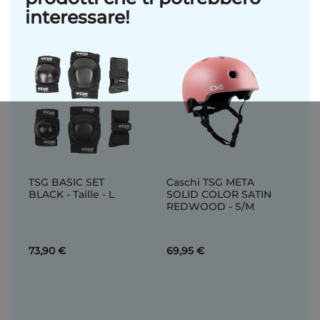
interessare!
TSG BASIC SET
Caschi TSG META
BLACK - Taille - L
SOLID COLOR SATIN
REDWOOD - S/M
73,90 €
69,95 €