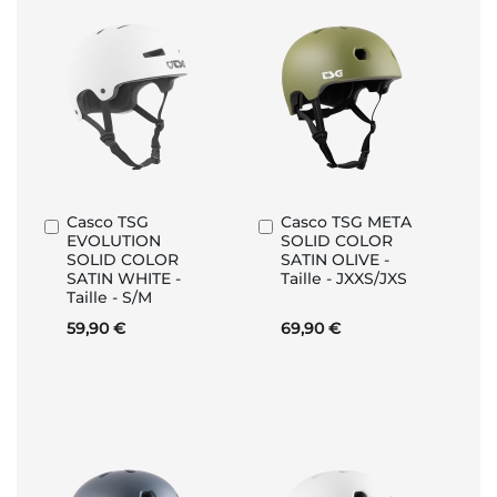
Casco TSG
Casco TSG META
Aggiungi
Aggiungi
EVOLUTION
SOLID COLOR
al
al
SOLID COLOR
SATIN OLIVE -
Carrello
Carrello
SATIN WHITE -
Taille - JXXS/JXS
Taille - S/M
59,90 €
69,90 €