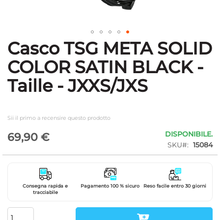
Casco TSG META SOLID
Vai
all'inizio
COLOR SATIN BLACK -
della
galleria
Taille - JXXS/JXS
di
immagini
Sii il primo a recensire questo prodotto
DISPONIBILE.
69,90 €
SKU
15084
Consegna rapida e
Pagamento 100 % sicuro
Reso facile entro 30 giorni
tracciabile