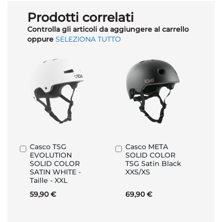
Prodotti correlati
Controlla gli articoli da aggiungere al carrello
oppure
SELEZIONA TUTTO
Casco TSG
Casco META
Aggiungi
Aggiungi
EVOLUTION
SOLID COLOR
al
al
SOLID COLOR
TSG Satin Black
Carrello
Carrello
SATIN WHITE -
XXS/XS
Taille - XXL
59,90 €
69,90 €