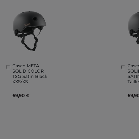
Casco META
Casc
Aggiungi
Aggi
SOLID COLOR
SOL
al
al
TSG Satin Black
SATI
Carrello
Carre
XXS/XS
Taill
69,90 €
69,9