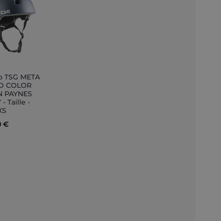
o TSG META
ungi
ID COLOR
N PAYNES
llo
- Taille -
XS
0 €