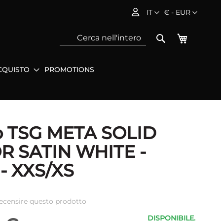
Lingua
Valuta
IT
€ - EUR
Carrello
Search
CQUISTO
PROMOTIONS
Sea
o TSG META SOLID
R SATIN WHITE -
 - XXS/XS
 recensire questo prodotto
DISPONIBILE.