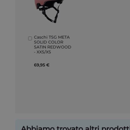
Caschi TSG META
Aggiungi
SOLID COLOR
al
SATIN REDWOOD
Carrello
- XXS/XS
69,95 €
Abbiamo trovato altri prodotti