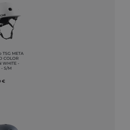
o TSG META
ungi
ID COLOR
N WHITE -
llo
e - S/M
0 €