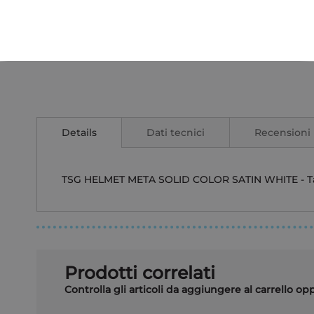
Details
Dati tecnici
Recensioni
TSG HELMET META SOLID COLOR SATIN WHITE - Tai
Prodotti correlati
Controlla gli articoli da aggiungere al carrello o