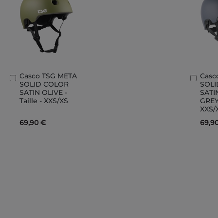
Casco TSG META
Casc
Aggiungi
Aggi
SOLID COLOR
SOL
al
al
SATIN OLIVE -
SATI
Carrello
Carre
Taille - XXS/XS
GREY 
XXS/
69,90 €
69,9