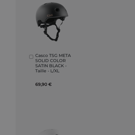
Casco TSG META
Aggiungi
SOLID COLOR
al
SATIN BLACK -
Carrello
Taille - L/XL
69,90 €