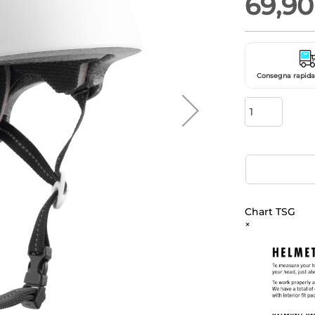
69,90
Consegna rapida 
Chart TSG
×