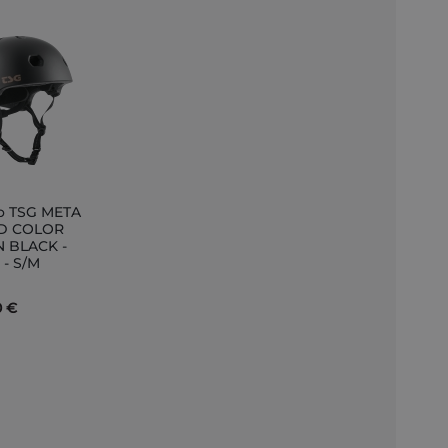
o TSG META
ungi
ID COLOR
N BLACK -
llo
e - S/M
0 €