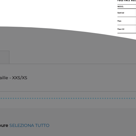
lle - XXS/XS
ppure
SELEZIONA TUTTO