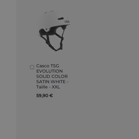
Casco TSG
Aggiungi
EVOLUTION
al
SOLID COLOR
Carrello
SATIN WHITE -
Taille - XXL
59,90 €