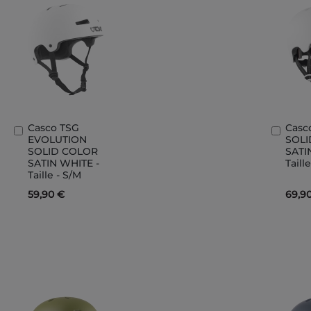
Casco TSG
Casc
Aggiungi
Aggi
EVOLUTION
SOL
al
al
SOLID COLOR
SATI
Carrello
Carre
SATIN WHITE -
Taill
Taille - S/M
59,90 €
69,9