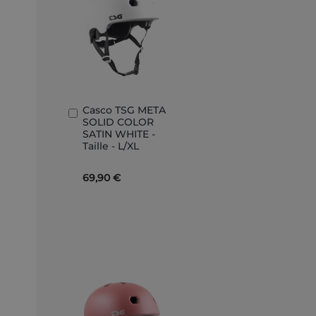
Casco TSG META
Aggiungi
SOLID COLOR
al
SATIN WHITE -
Carrello
Taille - L/XL
69,90 €