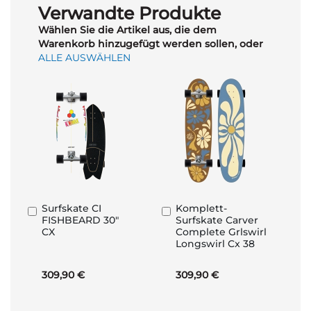
Verwandte Produkte
Wählen Sie die Artikel aus, die dem
Warenkorb hinzugefügt werden sollen, oder
ALLE AUSWÄHLEN
Surfskate CI
Komplett-
In
In
FISHBEARD 30"
Surfskate Carver
den
den
CX
Complete Grlswirl
Warenkorb
Warenkorb
Longswirl Cx 38
309,90 €
309,90 €