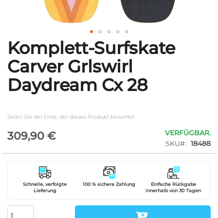
Komplett-Surfskate
Zum
Anfang
Carver Grlswirl
der
Bildgalerie
Daydream Cx 28
springen
Seien Sie der Erste, der dieses Produkt bewertet
VERFÜGBAR.
309,90 €
SKU
18488
Schnelle, verfolgte
100 % sichere Zahlung
Einfache Rückgabe
Lieferung
innerhalb von 30 Tagen