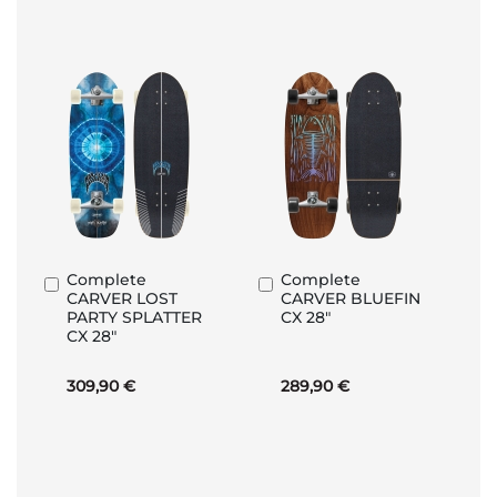
Complete
Complete
In
In
CARVER LOST
CARVER BLUEFIN
den
den
PARTY SPLATTER
CX 28"
Warenkorb
Warenkorb
CX 28"
309,90 €
289,90 €