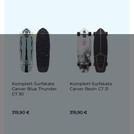
Komplett-Surfskate
Komplett-Surfskate
Carver Blue Thunder
Carver Resin C7 31
C7 30
319,90 €
319,90 €