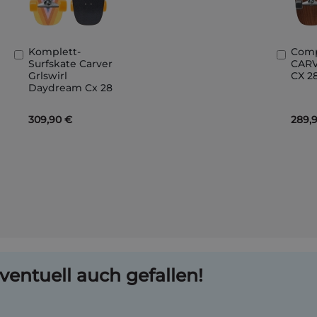
Komplett-
Comp
In
In
Surfskate Carver
CARV
den
den
Grlswirl
CX 2
Warenkorb
Ware
Daydream Cx 28
309,90 €
289,
ventuell auch gefallen!