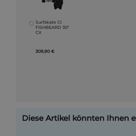
Surfskate CI
In
FISHBEARD 30"
den
CX
Warenkorb
309,90 €
Diese Artikel könnten Ihnen e