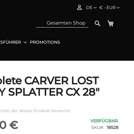
Sprache
Währung
DE
€ - EUR
Mein Wa
Search
FSFÜHRER
PROMOTIONS
Sea
lete CARVER LOST
Y SPLATTER CX 28"
Erste, der dieses Produkt bewertet
VERFÜGBAR.
0 €
SKU
18528