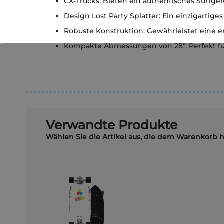
CX-Trucks: Bieten ein authentisches Surfge
Design Lost Party Splatter: Ein einzigartige
Robuste Konstruktion: Gewährleistet eine e
Kompakte Abmessungen von 28": Perfekt für 
Verwandte Produkte
Wählen Sie die Artikel aus, die dem Warenkorb 