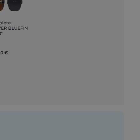
lete
ER BLUEFIN
8"
nkorb
90 €