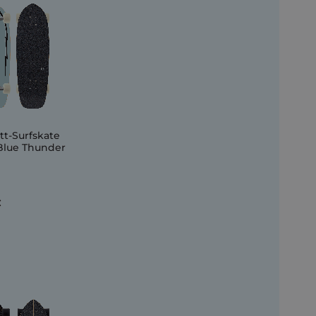
t-Surfskate
Blue Thunder
€