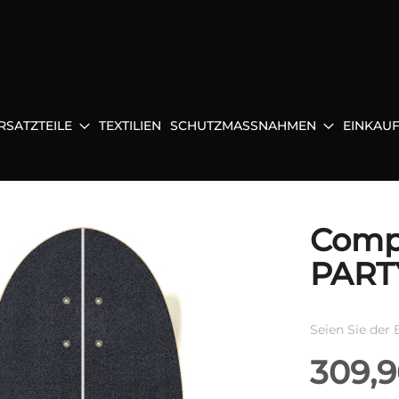
RSATZTEILE
TEXTILIEN
SCHUTZMASSNAHMEN
EINKAU
Comp
PART
Seien Sie der 
309,9