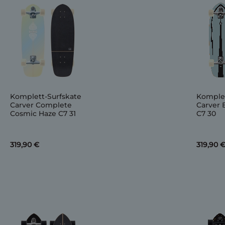
Komplett-Surfskate
Komplet
Carver Complete
Carver 
Cosmic Haze C7 31
C7 30
319,90 €
319,90 