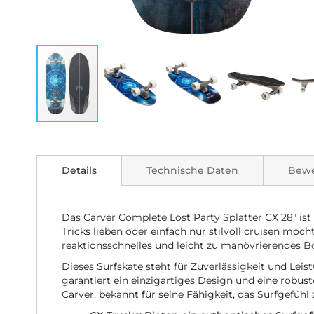
Zum
Anfang
der
Details
Technische Daten
Bew
Bildgalerie
springen
Das Carver Complete Lost Party Splatter CX 28" ist 
Tricks lieben oder einfach nur stilvoll cruisen möcht
reaktionsschnelles und leicht zu manövrierendes B
Dieses Surfskate steht für Zuverlässigkeit und L
garantiert ein einzigartiges Design und eine robus
Carver, bekannt für seine Fähigkeit, das Surfgefühl