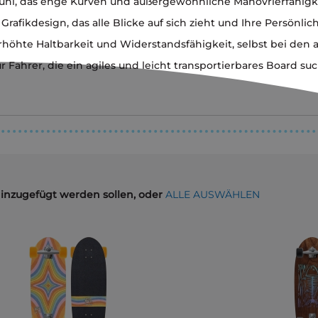
fühl, das enge Kurven und außergewöhnliche Manövrierfähigk
s Grafikdesign, das alle Blicke auf sich zieht und Ihre Persönl
rhöhte Haltbarkeit und Widerstandsfähigkeit, selbst bei den 
Fahrer, die ein agiles und leicht transportierbares Board su
hinzugefügt werden sollen, oder
ALLE AUSWÄHLEN