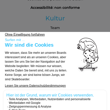
Accessibilité: non conforme
Kultur
Team
Blog
Partners
Kaufberatung
Board auswählen
Trucks auswählen
Rollen auswählen