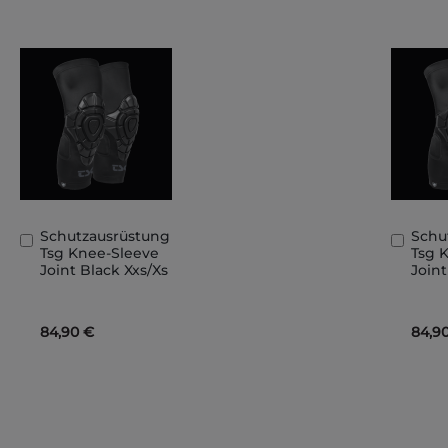
Schutzausrüstung
Schu
In
In
Tsg Knee-Sleeve
Tsg 
den
den
Joint Black Xxs/Xs
Joint
Warenkorb
Ware
84,90 €
84,9