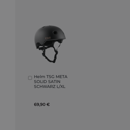
Helm TSG META
In
SOLID SATIN
den
SCHWARZ L/XL
Warenkorb
69,90 €