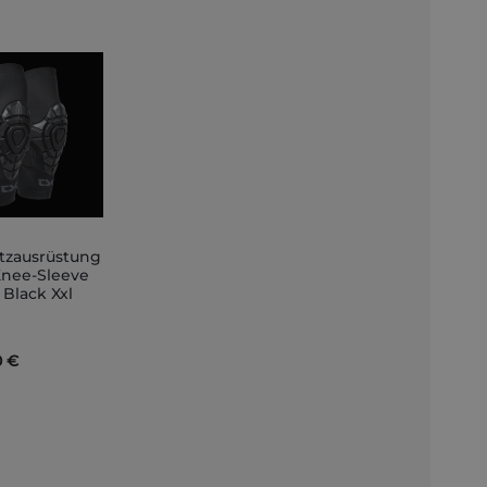
tzausrüstung
Knee-Sleeve
 Black Xxl
nkorb
0 €