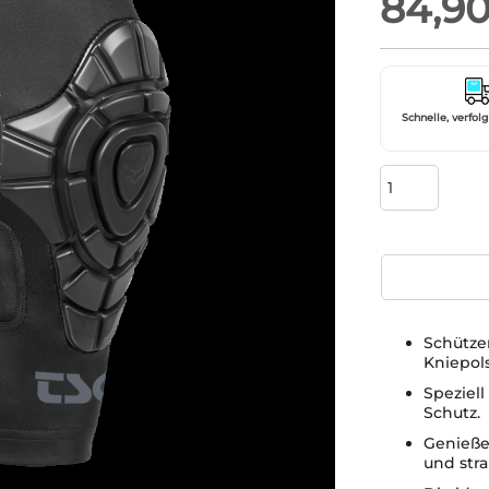
84,9
Schnelle, verfol
Schütze
Kniepols
Speziell
Schutz.
Genieße
und stra