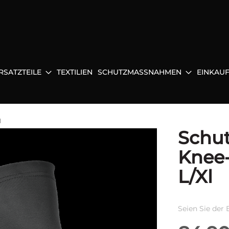
RSATZTEILE
TEXTILIEN
SCHUTZMASSNAHMEN
EINKAU
l
Schut
Knee-
L/Xl
Seien Sie der 