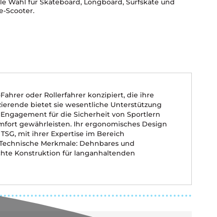
ale Wahl für Skateboard, Longboard, Surfskate und
e-Scooter.
ahrer oder Rollerfahrer konzipiert, die ihre
zierende bietet sie wesentliche Unterstützung
r Engagement für die Sicherheit von Sportlern
Komfort gewährleisten. Ihr ergonomisches Design
TSG, mit ihrer Expertise im Bereich
d. Technische Merkmale: Dehnbares und
chte Konstruktion für langanhaltenden