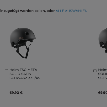
hinzugefügt werden sollen, oder
ALLE AUSWÄHLEN
Helm TSG META
Helm
In
In
SOLID SATIN
SOLI
den
den
SCHWARZ XXS/XS
SCH
Warenkorb
Ware
69,90 €
69,9