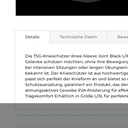
Zum
Anfang
der
Details
Technische Daten
Bew
Bildgalerie
springen
Die TSG-Knieschützer Knee-Sleeve Joint Black L/XL
Gelenke schützen möchten, ohne ihre Bewegungsfr
bei intensiven Sitzungen oder langen Übungseinhe
bekannt ist. Der Knieschützer ist aus hochwertig
passt sich perfekt der Knieform an und bietet so
Schutzausrüstung, garantiert ein Produkt, das 
atmungsaktives Gewebe EVA-Polsterung für effek
Tragekomfort Erhältlich in Größe L/XL für perfek