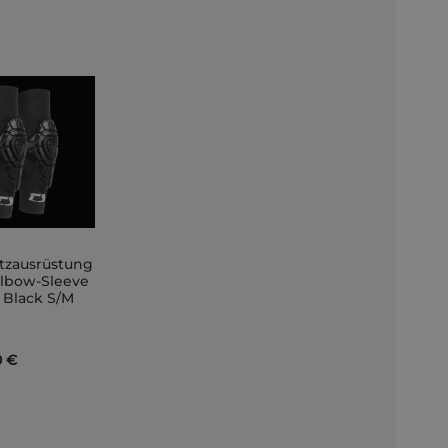
tzausrüstung
Elbow-Sleeve
t Black S/M
nkorb
0 €