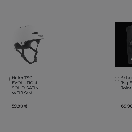
Helm TSG
Schu
In
In
EVOLUTION
Tsg 
den
den
SOLID SATIN
Join
Warenkorb
Ware
WEIß S/M
59,90 €
69,9