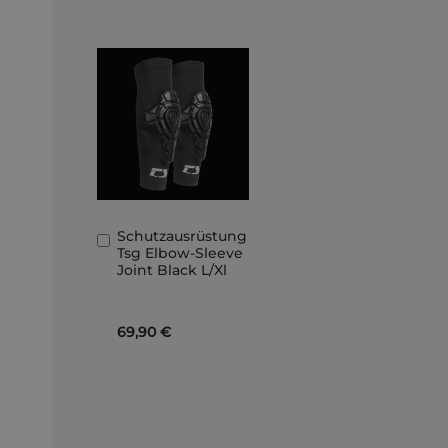
Schutzausrüstung
In
Tsg Elbow-Sleeve
den
Joint Black L/Xl
Warenkorb
69,90 €