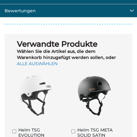
Bewertungen
Verwandte Produkte
Wählen Sie die Artikel aus, die dem
Warenkorb hinzugefügt werden sollen, oder
ALLE AUSWÄHLEN
Helm TSG
Helm TSG META
In
In
EVOLUTION
SOLID SATIN
den
den