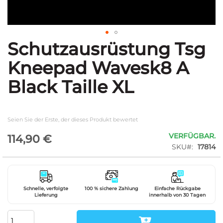
Schutzausrüstung Tsg
Zum
Anfang
Kneepad Wavesk8 A
der
Bildgalerie
Black Taille XL
springen
Seien Sie der Erste, der dieses Produkt bewertet
VERFÜGBAR.
114,90 €
SKU
17814
Schnelle, verfolgte
100 % sichere Zahlung
Einfache Rückgabe
Lieferung
innerhalb von 30 Tagen