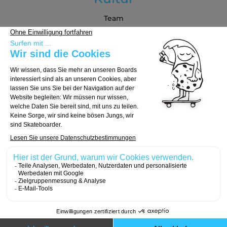
Team
Blog
Partners
Kaufberatung
Board auswählen
Trucks auswählen
Rollen auswählen
© 2026, Carver Skateboards
Designed with
by
Numeri Design
