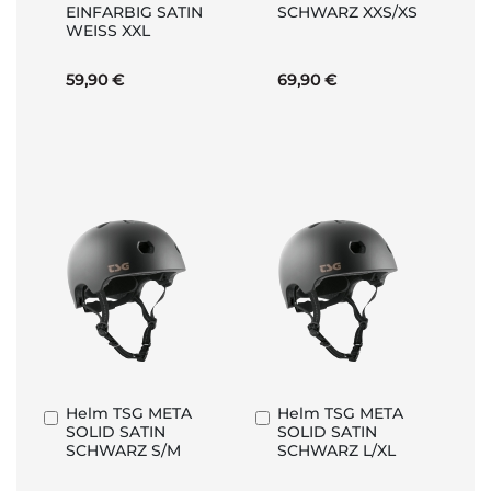
EINFARBIG SATIN
SCHWARZ XXS/XS
Warenkorb
Warenkorb
WEISS XXL
59,90 €
69,90 €
Helm TSG META
Helm TSG META
In
In
SOLID SATIN
SOLID SATIN
den
den
SCHWARZ S/M
SCHWARZ L/XL
Warenkorb
Warenkorb