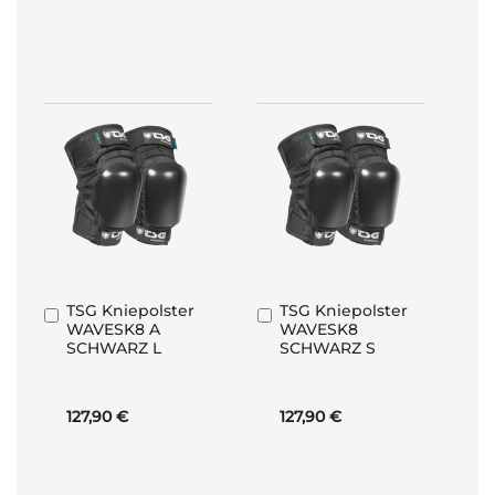
TSG Kniepolster
TSG Kniepolster
In
In
WAVESK8 A
WAVESK8
den
den
SCHWARZ L
SCHWARZ S
Warenkorb
Warenkorb
127,90 €
127,90 €