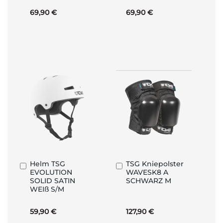
69,90 €
69,90 €
Helm TSG
TSG Kniepolster
In
In
EVOLUTION
WAVESK8 A
den
den
SOLID SATIN
SCHWARZ M
Warenkorb
Warenkorb
WEIß S/M
59,90 €
127,90 €