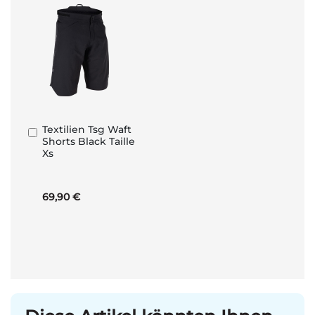
Textilien Tsg Waft
In
Shorts Black Taille
den
Xs
Warenkorb
69,90 €