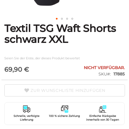
Textil TSG Waft Shorts
Zum
Anfang
schwarz XXL
der
Bildgalerie
springen
Seien Sie der Erste, der dieses Produkt bewertet
NICHT VERFÜGBAR.
69,90 €
SKU
17885
ZUR WUNSCHLISTE HINZUFÜGEN
Schnelle, verfolgte
100 % sichere Zahlung
Einfache Rückgabe
Lieferung
innerhalb von 30 Tagen