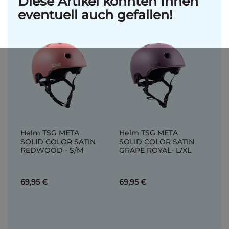
Diese Artikel könnten Ihnen
eventuell auch gefallen!
Helm TSG META
Helm TSG META
SOLID COLOR SATIN
SOLID COLOR SATIN
REDWOOD - S/M
GRAPE ROYAL- L/XL
69,95 €
69,95 €