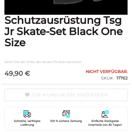
Schutzausrüstung Tsg
Zum
Anfang
Jr Skate-Set Black One
der
Bildgalerie
Size
springen
Seien Sie der Erste, der dieses Produkt bewertet
NICHT VERFÜGBAR.
49,90 €
SKU
17762
ZUR WUNSCHLISTE HINZUFÜGEN
Schnelle, verfolgte
100 % sichere Zahlung
Einfache Rückgabe
Lieferung
innerhalb von 30 Tagen