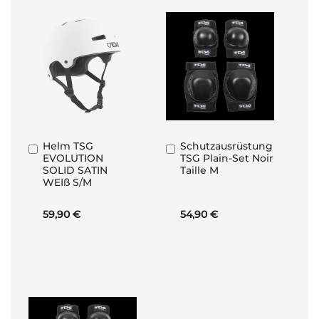
Helm TSG
Schutzausrüstung
In
In
EVOLUTION
TSG Plain-Set Noir
den
den
SOLID SATIN
Taille M
Warenkorb
Warenkorb
WEIß S/M
59,90 €
54,90 €