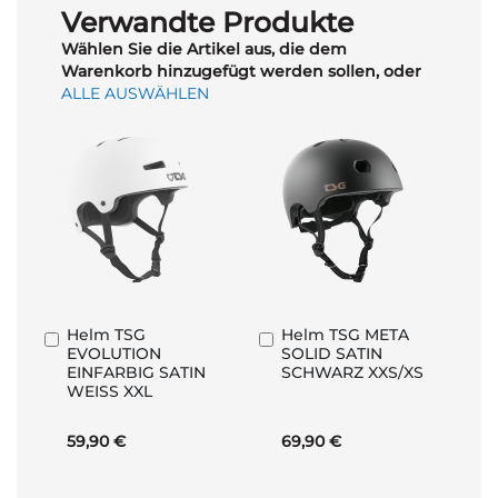
Verwandte Produkte
Wählen Sie die Artikel aus, die dem
Warenkorb hinzugefügt werden sollen, oder
ALLE AUSWÄHLEN
Helm TSG
Helm TSG META
In
In
EVOLUTION
SOLID SATIN
den
den
EINFARBIG SATIN
SCHWARZ XXS/XS
Warenkorb
Warenkorb
WEISS XXL
59,90 €
69,90 €