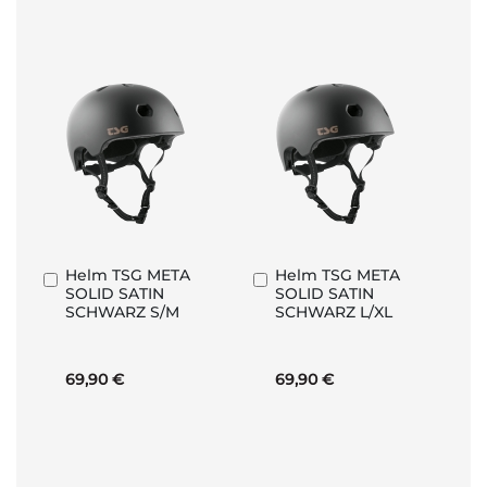
Helm TSG META
Helm TSG META
In
In
SOLID SATIN
SOLID SATIN
den
den
SCHWARZ S/M
SCHWARZ L/XL
Warenkorb
Warenkorb
69,90 €
69,90 €