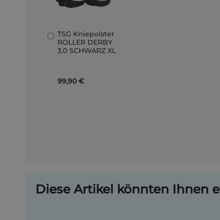
TSG Kniepolster
In
ROLLER DERBY
den
3.0 SCHWARZ XL
Warenkorb
99,90 €
Diese Artikel könnten Ihnen e