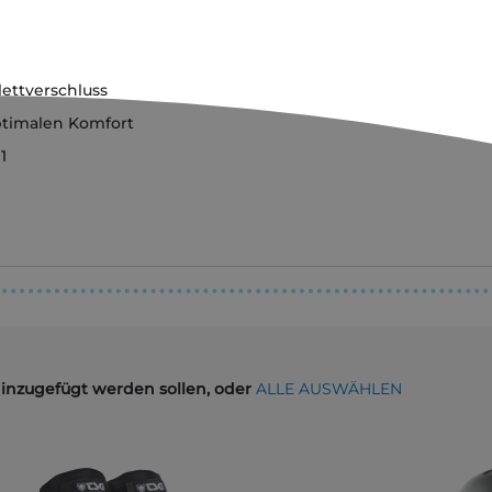
ettverschluss
ptimalen Komfort
1
hinzugefügt werden sollen, oder
ALLE AUSWÄHLEN