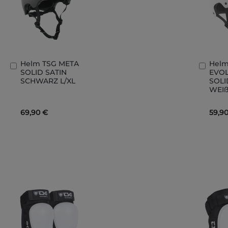
Helm TSG META
Helm
In
In
SOLID SATIN
EVO
den
den
SCHWARZ L/XL
SOLI
Warenkorb
Ware
WEIß
69,90 €
59,9