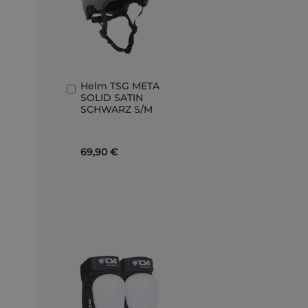
Helm TSG META
In
SOLID SATIN
den
SCHWARZ S/M
Warenkorb
69,90 €