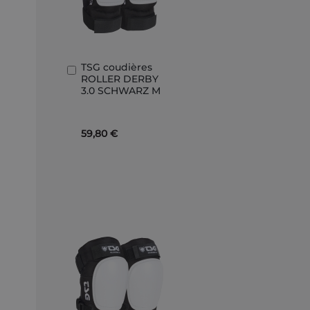
TSG coudières
In
ROLLER DERBY
den
3.0 SCHWARZ M
Warenkorb
59,80 €