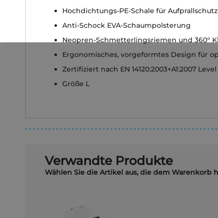
Hochdichtungs-PE-Schale für Aufprallschutz
Anti-Schock EVA-Schaumpolsterung
Neopren-Schmetterlingsriemen und 360° Kl
Ergonomisches, vorgeformtes Design für o
Zertifiziert nach EN 14120:2003+A1:2007 Level 
Größe L
Verwandte Produkte
Wählen Sie die Artikel aus, die dem Warenkorb 