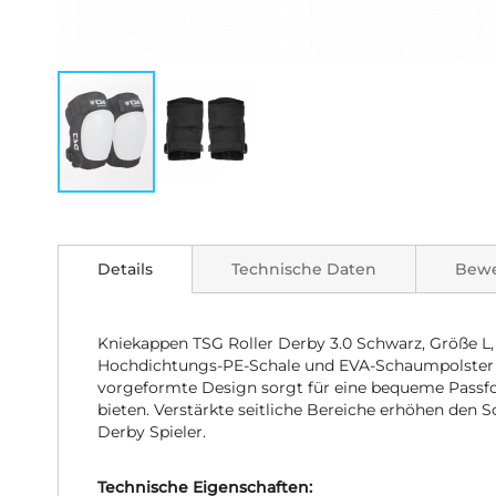
Zum
Anfang
der
Details
Technische Daten
Bew
Bildgalerie
springen
Kniekappen TSG Roller Derby 3.0 Schwarz, Größe L, 
Hochdichtungs-PE-Schale und EVA-Schaumpolster ab
vorgeformte Design sorgt für eine bequeme Passfo
bieten. Verstärkte seitliche Bereiche erhöhen den
Derby Spieler.
Technische Eigenschaften: