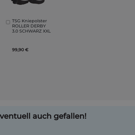
TSG Kniepolster
In
ROLLER DERBY
den
3.0 SCHWARZ XXL
Warenkorb
99,90 €
ventuell auch gefallen!