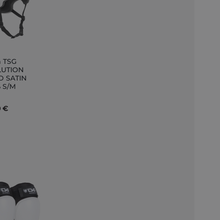
 TSG
LUTION
D SATIN
nkorb
 S/M
0 €