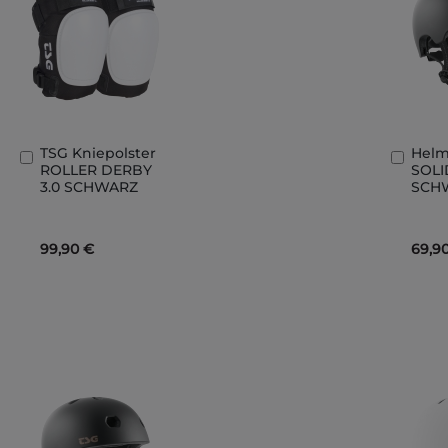
TSG Kniepolster
Helm
In
In
ROLLER DERBY
SOLI
den
den
3.0 SCHWARZ
SCHW
Warenkorb
Ware
99,90 €
69,9