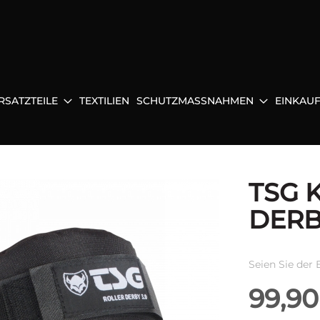
RSATZTEILE
TEXTILIEN
SCHUTZMASSNAHMEN
EINKAU
TSG K
DERB
Seien Sie der 
99,90