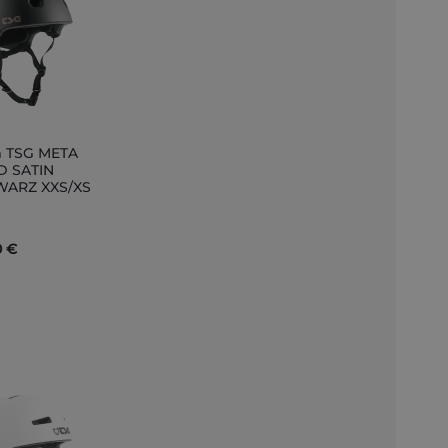
 TSG META
D SATIN
ARZ XXS/XS
nkorb
0 €