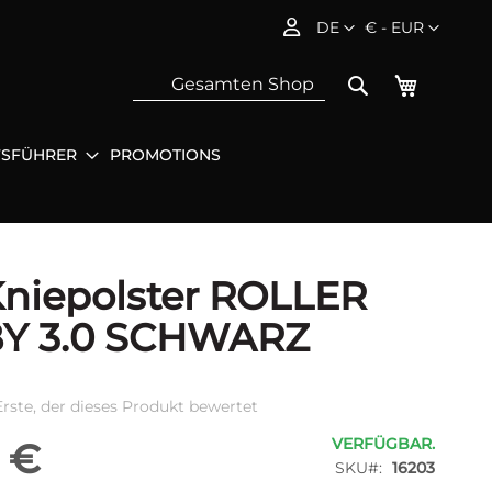
Sprache
Währung
DE
€ - EUR
Mein Wa
Search
FSFÜHRER
PROMOTIONS
Sea
niepolster ROLLER
Y 3.0 SCHWARZ
Erste, der dieses Produkt bewertet
VERFÜGBAR.
 €
SKU
16203