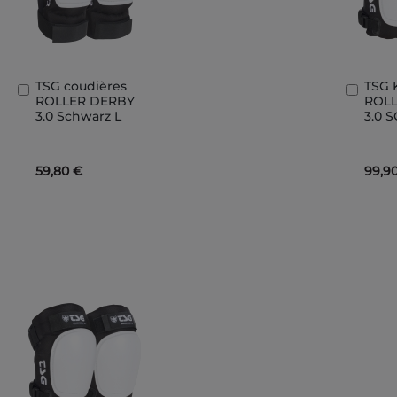
TSG coudières
TSG 
In
In
ROLLER DERBY
ROL
den
den
3.0 Schwarz L
3.0 
Warenkorb
Ware
59,80 €
99,9