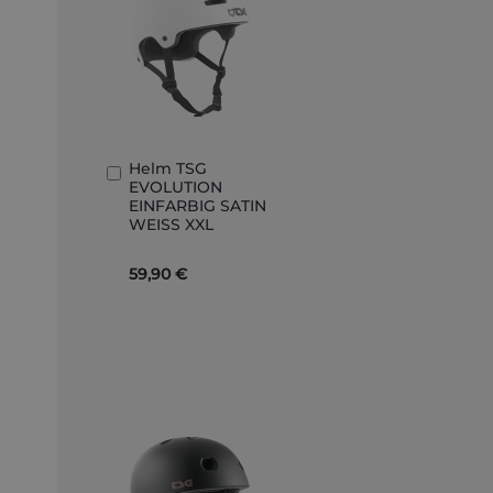
Helm TSG
In
EVOLUTION
den
EINFARBIG SATIN
Warenkorb
WEISS XXL
59,90 €