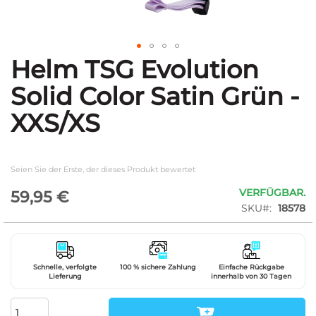
Helm TSG Evolution
Zum
Anfang
Solid Color Satin Grün -
der
Bildgalerie
XXS/XS
springen
Seien Sie der Erste, der dieses Produkt bewertet
VERFÜGBAR.
59,95 €
SKU
18578
Schnelle, verfolgte
100 % sichere Zahlung
Einfache Rückgabe
Lieferung
innerhalb von 30 Tagen