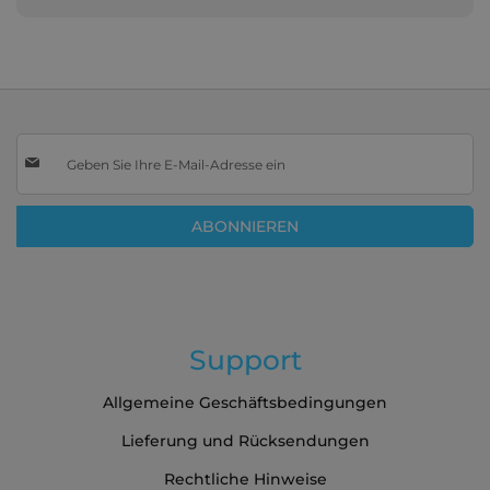
Melden
Sie
sich
für
ABONNIEREN
unseren
Newsletter
an:
Support
Allgemeine Geschäftsbedingungen
Lieferung und Rücksendungen
Rechtliche Hinweise