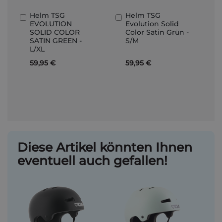
Helm TSG
Helm TSG
In
In
EVOLUTION
Evolution Solid
den
den
SOLID COLOR
Color Satin Grün -
Warenkorb
Warenkorb
SATIN GREEN -
S/M
L/XL
59,95 €
59,95 €
Diese Artikel könnten Ihnen
eventuell auch gefallen!