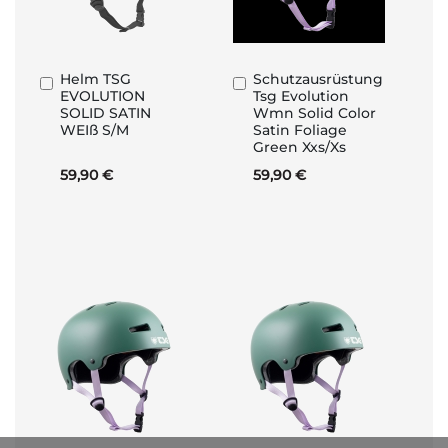
Helm TSG
Schutzausrüstung
In
In
EVOLUTION
Tsg Evolution
den
den
SOLID SATIN
Wmn Solid Color
Warenkorb
Warenkorb
WEIß S/M
Satin Foliage
Green Xxs/Xs
59,90 €
59,90 €