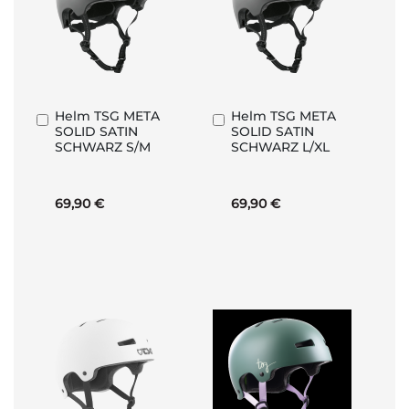
Helm TSG META
Helm TSG META
In
In
SOLID SATIN
SOLID SATIN
den
den
SCHWARZ S/M
SCHWARZ L/XL
Warenkorb
Warenkorb
69,90 €
69,90 €