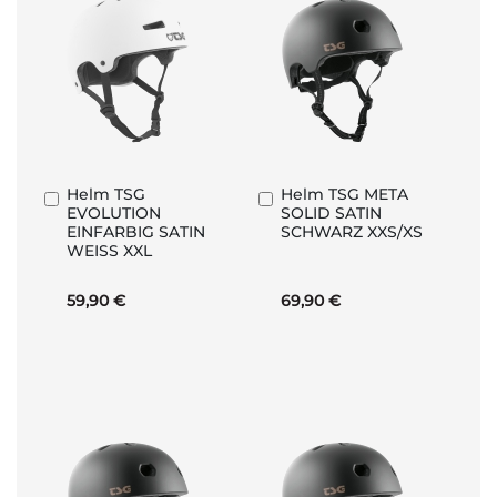
Helm TSG
Helm TSG META
In
In
EVOLUTION
SOLID SATIN
den
den
EINFARBIG SATIN
SCHWARZ XXS/XS
Warenkorb
Warenkorb
WEISS XXL
59,90 €
69,90 €