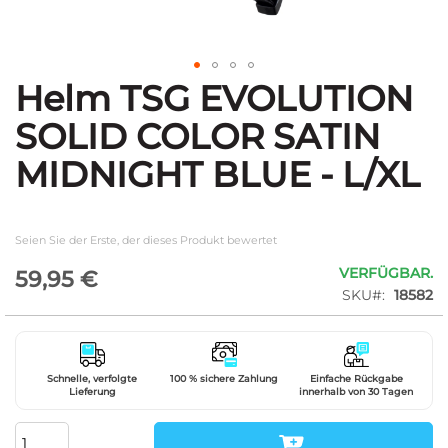
Helm TSG EVOLUTION
Zum
Anfang
SOLID COLOR SATIN
der
Bildgalerie
MIDNIGHT BLUE - L/XL
springen
Seien Sie der Erste, der dieses Produkt bewertet
VERFÜGBAR.
59,95 €
SKU
18582
Schnelle, verfolgte
100 % sichere Zahlung
Einfache Rückgabe
Lieferung
innerhalb von 30 Tagen