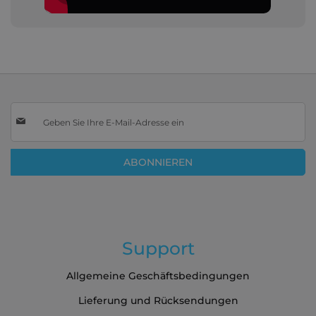
Melden
Sie
sich
für
ABONNIEREN
unseren
Newsletter
an:
Support
Allgemeine Geschäftsbedingungen
Lieferung und Rücksendungen