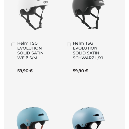
Helm TSG
Helm TSG
In
In
EVOLUTION
EVOLUTION
den
den
SOLID SATIN
SOLID SATIN
Warenkorb
Warenkorb
WEIß S/M
SCHWARZ L/XL
59,90 €
59,90 €