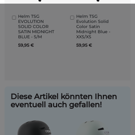
Helm TSG
Helm TSG
In
In
EVOLUTION
Evolution Solid
den
den
SOLID COLOR
Color Satin
Warenkorb
Warenkorb
SATIN MIDNIGHT
Midnight Blue -
BLUE - S/M
XXS/XS
59,95 €
59,95 €
Diese Artikel könnten Ihnen
eventuell auch gefallen!