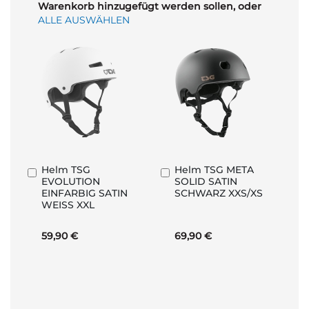
Warenkorb hinzugefügt werden sollen, oder
ALLE AUSWÄHLEN
Helm TSG
Helm TSG META
In
In
EVOLUTION
SOLID SATIN
den
den
EINFARBIG SATIN
SCHWARZ XXS/XS
Warenkorb
Warenkorb
WEISS XXL
59,90 €
69,90 €