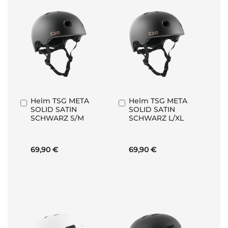
Helm TSG META
Helm TSG META
In
In
SOLID SATIN
SOLID SATIN
den
den
SCHWARZ S/M
SCHWARZ L/XL
Warenkorb
Warenkorb
69,90 €
69,90 €