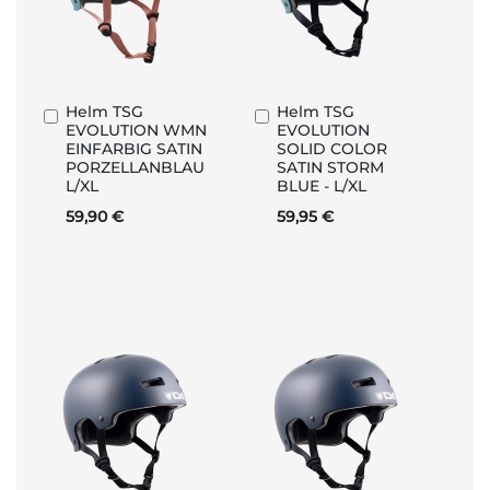
Helm TSG
Helm TSG
In
In
EVOLUTION WMN
EVOLUTION
den
den
EINFARBIG SATIN
SOLID COLOR
Warenkorb
Warenkorb
PORZELLANBLAU
SATIN STORM
L/XL
BLUE - L/XL
59,90 €
59,95 €