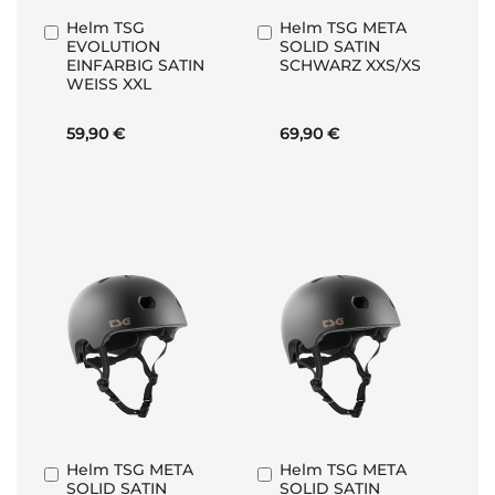
Helm TSG
Helm TSG META
In
In
EVOLUTION
SOLID SATIN
den
den
EINFARBIG SATIN
SCHWARZ XXS/XS
Warenkorb
Warenkorb
WEISS XXL
59,90 €
69,90 €
Helm TSG META
Helm TSG META
In
In
SOLID SATIN
SOLID SATIN
den
den