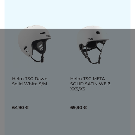
Helm TSG Dawn
Helm TSG META
Solid White S/M
SOLID SATIN WEIß
XXS/XS
64,90 €
69,90 €