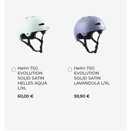
Helm TSG
Helm TSG
In
In
EVOLUTION
EVOLUTION
den
den
SOLID SATIN
SOLID SATIN
Warenkorb
Warenkorb
HELLES AQUA
LAVANDULA L/XL
L/XL
60,00 €
59,90 €