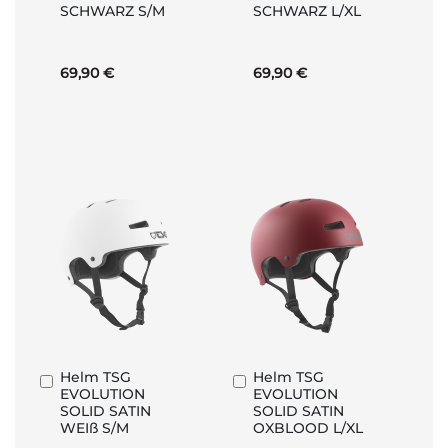
SCHWARZ S/M
SCHWARZ L/XL
Warenkorb
Warenkorb
69,90 €
69,90 €
Helm TSG
Helm TSG
In
In
EVOLUTION
EVOLUTION
den
den
SOLID SATIN
SOLID SATIN
Warenkorb
Warenkorb
WEIß S/M
OXBLOOD L/XL