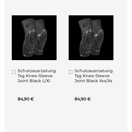
Schutzausrüstung
Schutzausrüstung
In
In
Tsg Knee-Sleeve
Tsg Knee-Sleeve
den
den
Joint Black L/Xl
Joint Black Xxs/Xs
Warenkorb
Warenkorb
84,90 €
84,90 €