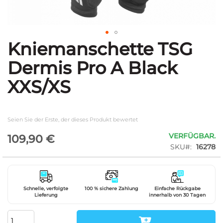
Kniemanschette TSG
Zum
Anfang
Dermis Pro A Black
der
Bildgalerie
XXS/XS
springen
Seien Sie der Erste, der dieses Produkt bewertet
VERFÜGBAR.
109,90 €
SKU
16278
Schnelle, verfolgte
100 % sichere Zahlung
Einfache Rückgabe
Lieferung
innerhalb von 30 Tagen