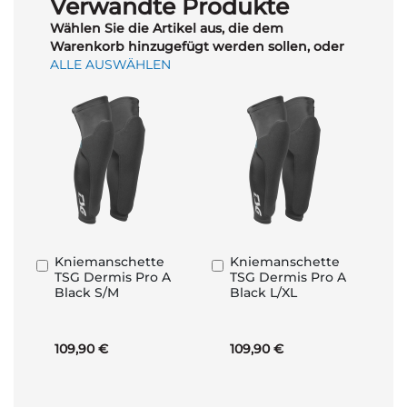
Verwandte Produkte
Wählen Sie die Artikel aus, die dem
Warenkorb hinzugefügt werden sollen, oder
ALLE AUSWÄHLEN
Kniemanschette
Kniemanschette
In
In
TSG Dermis Pro A
TSG Dermis Pro A
den
den
Black S/M
Black L/XL
Warenkorb
Warenkorb
109,90 €
109,90 €