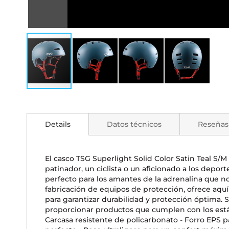
Saltar
al
comienzo
Details
Datos técnicos
Reseñas
de
la
galería
de
El casco TSG Superlight Solid Color Satin Teal S/
imágenes
patinador, un ciclista o un aficionado a los depor
perfecto para los amantes de la adrenalina que 
fabricación de equipos de protección, ofrece aquí
para garantizar durabilidad y protección óptima.
proporcionar productos que cumplen con los estánd
Carcasa resistente de policarbonato - Forro EPS pa