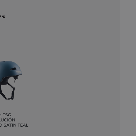
0 €
o TSG
ir
LUCIÓN
D SATIN TEAL
to