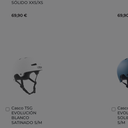
SÓLIDO XXS/XS
69,90 €
69,9
Casco TSG
Casc
Añadir
Añad
EVOLUCIÓN
EVO
al
al
BLANCO
SOLI
carrito
carri
SATINADO S/M
S/M