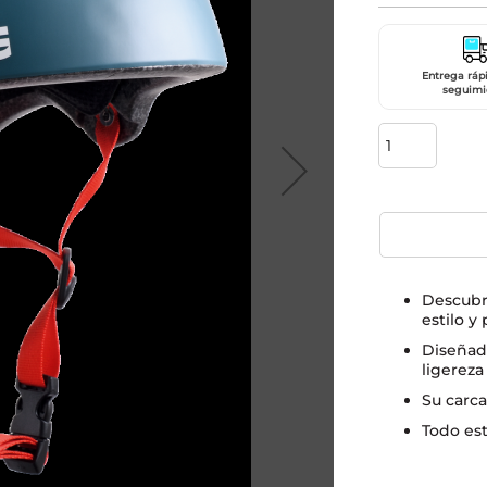
Entrega ráp
seguimi
Descubre
estilo y
Diseñad
ligereza
Su carca
Todo es