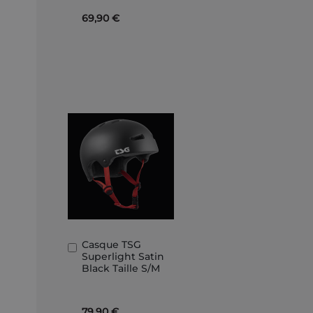
69,90 €
Casque TSG
Añadir
Superlight Satin
al
Black Taille S/M
carrito
79,90 €