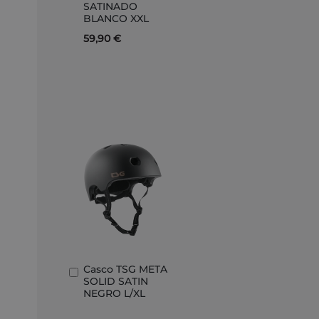
SATINADO
BLANCO XXL
59,90 €
Casco TSG META
Añadir
SOLID SATIN
al
NEGRO L/XL
carrito