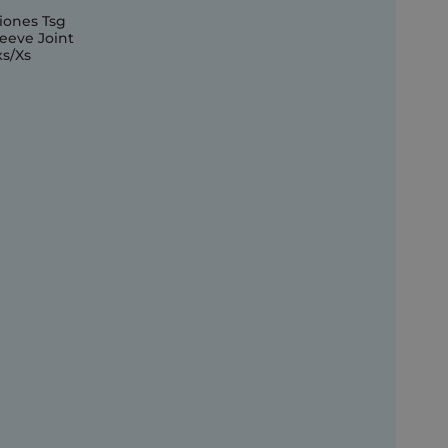
iones Tsg
eeve Joint
xs/Xs