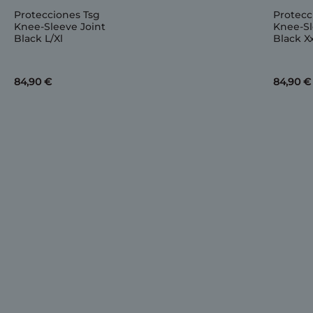
Protecciones Tsg
Protecc
Knee-Sleeve Joint
Knee-Sl
Black L/Xl
Black X
84,90 €
84,90 €