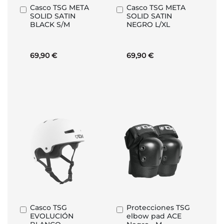
Casco TSG META
Casco TSG META
Añadir
Añadir
SOLID SATIN
SOLID SATIN
al
al
BLACK S/M
NEGRO L/XL
carrito
carrito
69,90 €
69,90 €
Casco TSG
Protecciones TSG
Añadir
Añadir
EVOLUCIÓN
elbow pad ACE
al
al