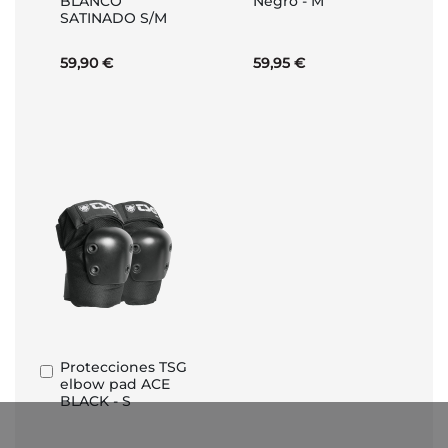
BLANCO
Negro - M
carrito
carrito
SATINADO S/M
59,90 €
59,95 €
Protecciones TSG
Añadir
elbow pad ACE
al
BLACK - S
carrito