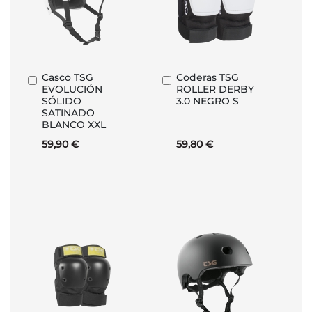
Casco TSG
Coderas TSG
Añadir
Añadir
EVOLUCIÓN
ROLLER DERBY
al
al
SÓLIDO
3.0 NEGRO S
carrito
carrito
SATINADO
BLANCO XXL
59,90 €
59,80 €