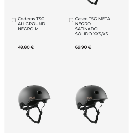
Coderas TSG
Casco TSG META
Añadir
Añadir
ALLGROUND
NEGRO
al
al
NEGRO M
SATINADO
carrito
carrito
SÓLIDO XXS/XS
49,80 €
69,90 €