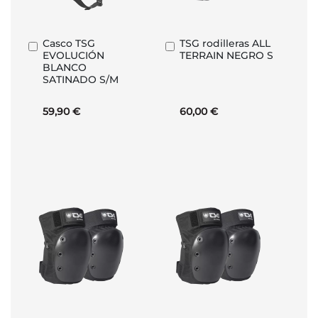
Casco TSG
TSG rodilleras ALL
Añadir
Añadir
EVOLUCIÓN
TERRAIN NEGRO S
al
al
BLANCO
carrito
carrito
SATINADO S/M
59,90 €
60,00 €