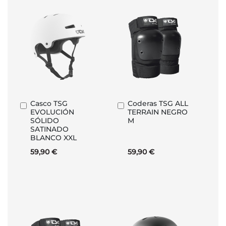
Casco TSG
Coderas TSG ALL
Añadir
Añadir
EVOLUCIÓN
TERRAIN NEGRO
al
al
SÓLIDO
M
carrito
carrito
SATINADO
BLANCO XXL
59,90 €
59,90 €