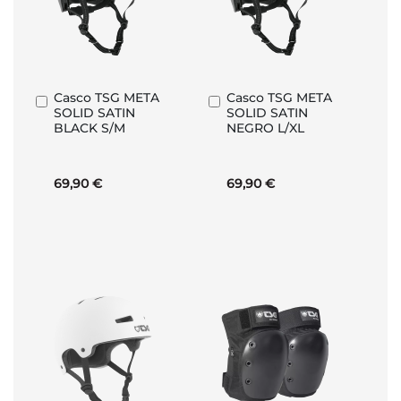
Casco TSG META
Casco TSG META
Añadir
Añadir
SOLID SATIN
SOLID SATIN
al
al
BLACK S/M
NEGRO L/XL
carrito
carrito
69,90 €
69,90 €