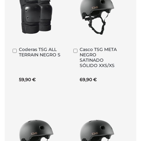
Coderas TSG ALL
Casco TSG META
Añadir
Añadir
TERRAIN NEGRO S
NEGRO
al
al
SATINADO
carrito
carrito
SÓLIDO XXS/XS
59,90 €
69,90 €