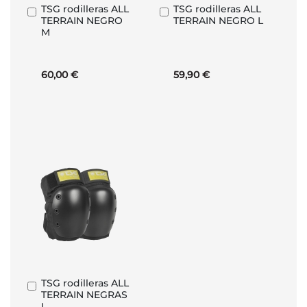
TSG rodilleras ALL
TSG rodilleras ALL
Añadir
Añadir
TERRAIN NEGRO
TERRAIN NEGRO L
al
al
M
carrito
carrito
60,00 €
59,90 €
TSG rodilleras ALL
Añadir
TERRAIN NEGRAS
al
L