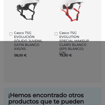
Casco TSG
Casco TSG
Añadir
Añadir
EVOLUCIÓN
EVOLUTION
al
al
SÓLIDO JUVENIL
SPECIAL MAKEUP
carrito
carrito
SATIN BLANCO
CLARO BLANCO
XXS/XS
(EPS BLANCO)
L/XL
58,00 €
79,90 €
¡Hemos encontrado otros
productos que te pueden