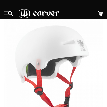
Ir
al
Mi
Search
contenido
Saltar
al
final
de
la
galería
de
imágenes