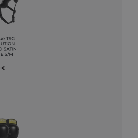
ue TSG
er
LUTION
D SATIN
r
E S/M
0 €