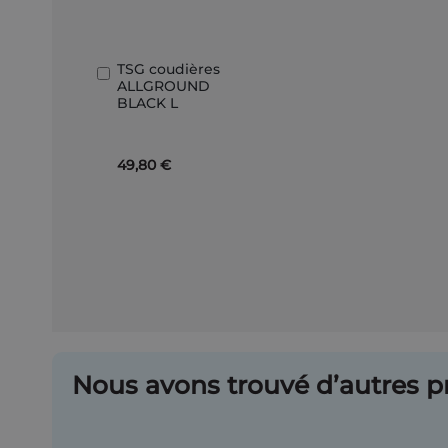
TSG coudières
Ajouter
ALLGROUND
au
BLACK L
panier
49,80 €
Nous avons trouvé d’autres pr