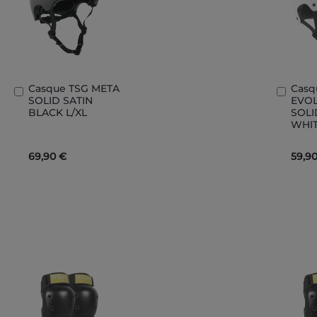
Casque TSG META
Casq
Ajouter
Ajout
SOLID SATIN
EVO
au
au
BLACK L/XL
SOLI
panier
panie
WHIT
69,90 €
59,9