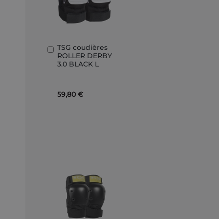
TSG coudières
Ajouter
ROLLER DERBY
au
3.0 BLACK L
panier
59,80 €