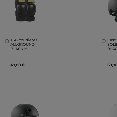
TSG coudières
Casq
Ajouter
Ajout
ALLGROUND
SOLI
au
au
BLACK M
BLAC
panier
panie
49,80 €
69,9