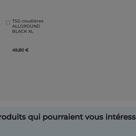
TSG coudières
Ajouter
ALLGROUND
au
BLACK XL
panier
49,80 €
oduits qui pourraient vous intéresse