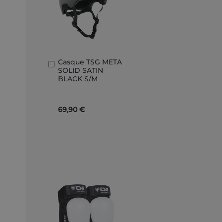
Casque TSG META
Ajouter
SOLID SATIN
au
BLACK S/M
panier
69,90 €