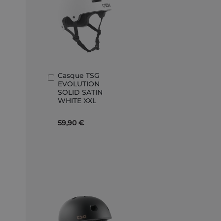
Casque TSG
Ajouter
EVOLUTION
au
SOLID SATIN
panier
WHITE XXL
59,90 €