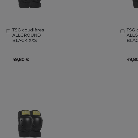
TSG coudières
TSG 
Ajouter
Ajout
ALLGROUND
ALL
au
au
BLACK XXS
BLAC
panier
panie
49,80 €
49,8