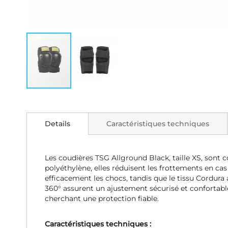
Skip
to
the
Details
Caractéristiques techniques
beginning
of
the
images
Les coudières TSG Allground Black, taille XS, sont 
gallery
polyéthylène, elles réduisent les frottements en c
efficacement les chocs, tandis que le tissu Cordura
360° assurent un ajustement sécurisé et confortabl
cherchant une protection fiable.
Caractéristiques techniques :