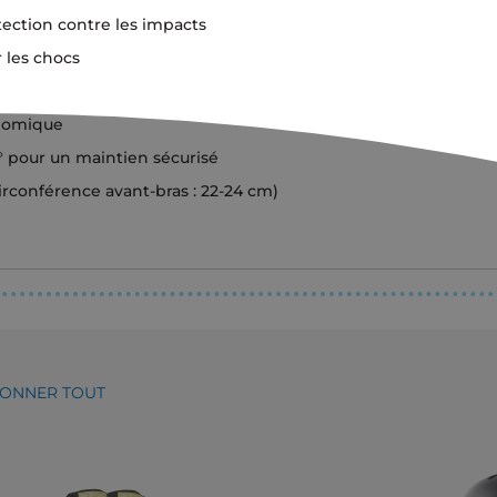
ection contre les impacts
les chocs
nomique
° pour un maintien sécurisé
circonférence avant-bras : 22-24 cm)
IONNER TOUT