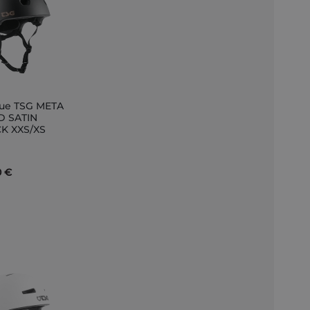
ue TSG META
er
D SATIN
K XXS/XS
r
0 €