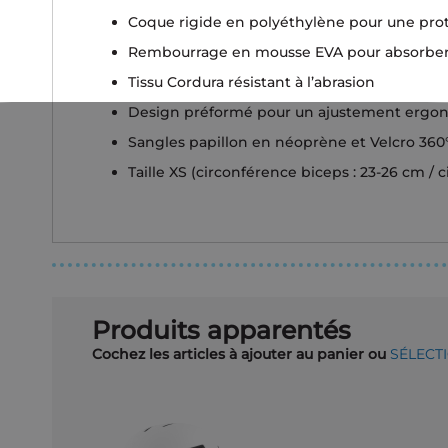
Coque rigide en polyéthylène pour une prot
Rembourrage en mousse EVA pour absorber 
Tissu Cordura résistant à l’abrasion
Design préformé pour un ajustement ergo
Sangles papillon en néoprène et Velcro 360
Taille XS (circonférence biceps : 23-26 cm / 
Produits apparentés
Cochez les articles à ajouter au panier ou
SÉLECT