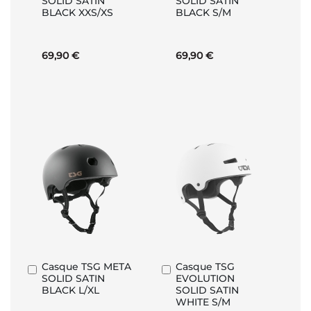
SOLID SATIN
SOLID SATIN
au
au
BLACK XXS/XS
BLACK S/M
panier
panier
69,90 €
69,90 €
Casque TSG META
Casque TSG
Ajouter
Ajouter
SOLID SATIN
EVOLUTION
au
au
BLACK L/XL
SOLID SATIN
panier
panier
WHITE S/M