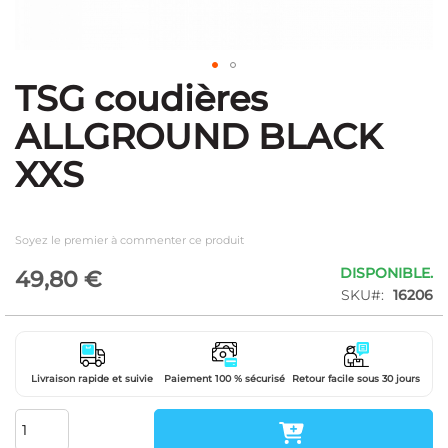
TSG coudières
Skip
to
ALLGROUND BLACK
the
beginning
XXS
of
the
images
gallery
Soyez le premier à commenter ce produit
DISPONIBLE.
49,80 €
SKU
16206
Livraison rapide et suivie
Paiement 100 % sécurisé
Retour facile sous 30 jours