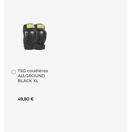
TSG coudières
Ajouter
ALLGROUND
au
BLACK XL
panier
49,80 €