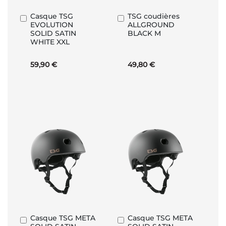
Casque TSG
TSG coudières
Ajouter
Ajouter
EVOLUTION
ALLGROUND
au
au
SOLID SATIN
BLACK M
panier
panier
WHITE XXL
59,90 €
49,80 €
Casque TSG META
Casque TSG META
Ajouter
Ajouter