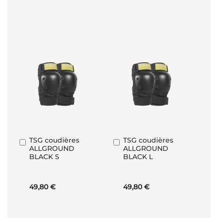
TSG coudières
TSG coudières
Ajouter
Ajouter
ALLGROUND
ALLGROUND
au
au
BLACK S
BLACK L
panier
panier
49,80 €
49,80 €