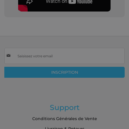
Inscription
à
notre
lettre
INSCRIPTION
d’information
:
Support
Conditions Générales de Vente
Livraison & Retours