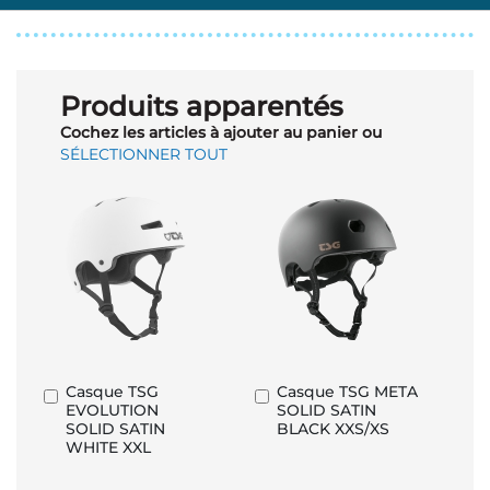
Produits apparentés
Cochez les articles à ajouter au panier ou
SÉLECTIONNER TOUT
Casque TSG
Casque TSG META
Ajouter
Ajouter
EVOLUTION
SOLID SATIN
au
au
SOLID SATIN
BLACK XXS/XS
panier
panier
WHITE XXL