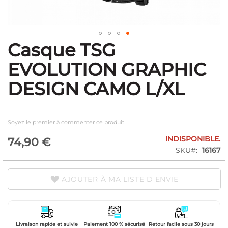
Casque TSG
Skip
to
EVOLUTION GRAPHIC
the
beginning
DESIGN CAMO L/XL
of
the
images
gallery
Soyez le premier à commenter ce produit
INDISPONIBLE.
74,90 €
SKU
16167
AJOUTER À MA LISTE D’ENVIE
Livraison rapide et suivie
Paiement 100 % sécurisé
Retour facile sous 30 jours