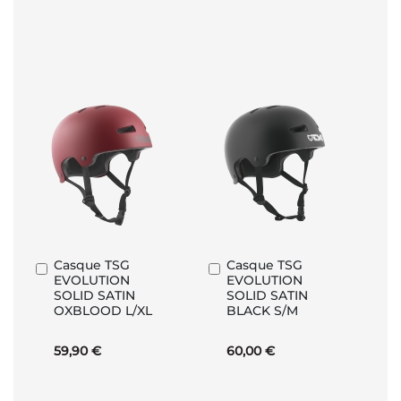
Casque TSG
Casque TSG
Ajouter
Ajouter
EVOLUTION
EVOLUTION
au
au
SOLID SATIN
SOLID SATIN
panier
panier
OXBLOOD L/XL
BLACK S/M
59,90 €
60,00 €