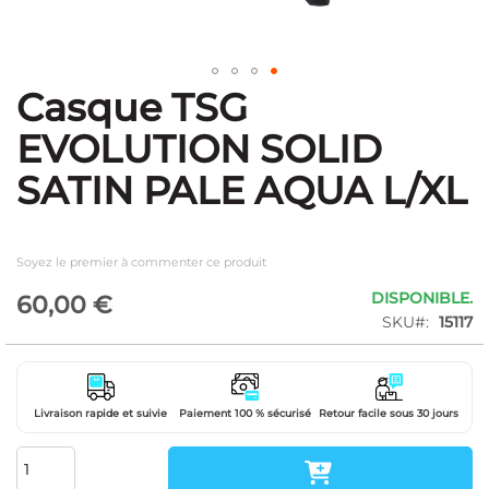
Casque TSG
Skip
to
EVOLUTION SOLID
the
beginning
SATIN PALE AQUA L/XL
of
the
images
gallery
Soyez le premier à commenter ce produit
DISPONIBLE.
60,00 €
SKU
15117
Livraison rapide et suivie
Paiement 100 % sécurisé
Retour facile sous 30 jours