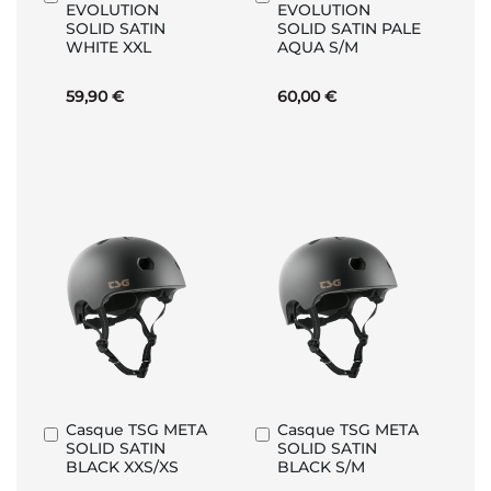
EVOLUTION
EVOLUTION
au
au
SOLID SATIN
SOLID SATIN PALE
panier
panier
WHITE XXL
AQUA S/M
59,90 €
60,00 €
Casque TSG META
Casque TSG META
Ajouter
Ajouter
SOLID SATIN
SOLID SATIN
au
au
BLACK XXS/XS
BLACK S/M
panier
panier