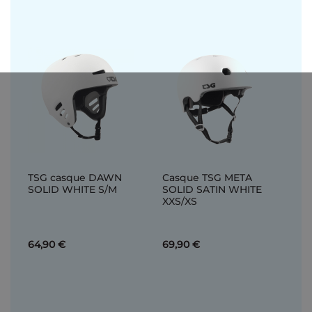
TSG casque DAWN
Casque TSG META
SOLID WHITE S/M
SOLID SATIN WHITE
XXS/XS
64,90 €
69,90 €