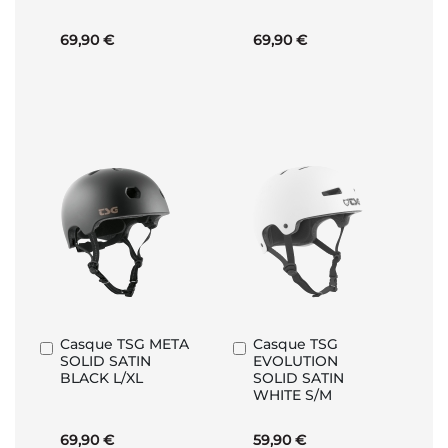
69,90 €
69,90 €
Casque TSG META
Casque TSG
Ajouter
Ajouter
SOLID SATIN
EVOLUTION
au
au
BLACK L/XL
SOLID SATIN
panier
panier
WHITE S/M
69,90 €
59,90 €