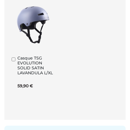
Casque TSG
Ajouter
EVOLUTION
au
SOLID SATIN
panier
LAVANDULA L/XL
59,90 €