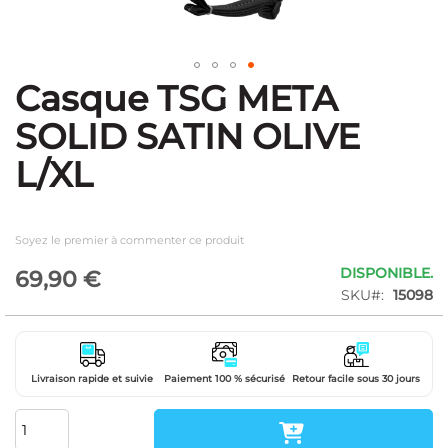
Casque TSG META
Skip
to
SOLID SATIN OLIVE
the
beginning
L/XL
of
the
images
gallery
Soyez le premier à commenter ce produit
DISPONIBLE.
69,90 €
SKU
15098
Livraison rapide et suivie
Paiement 100 % sécurisé
Retour facile sous 30 jours