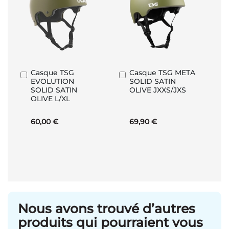
Casque TSG
Casque TSG META
Ajouter
Ajouter
EVOLUTION
SOLID SATIN
au
au
SOLID SATIN
OLIVE JXXS/JXS
panier
panier
OLIVE L/XL
60,00 €
69,90 €
Nous avons trouvé d’autres
produits qui pourraient vous