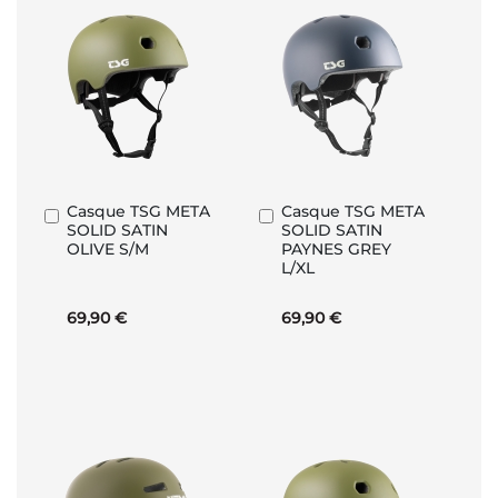
Casque TSG META
Casque TSG META
Ajouter
Ajouter
SOLID SATIN
SOLID SATIN
au
au
OLIVE S/M
PAYNES GREY
panier
panier
L/XL
69,90 €
69,90 €