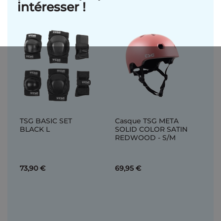
intéresser !
TSG BASIC SET
Casque TSG META
BLACK L
SOLID COLOR SATIN
REDWOOD - S/M
73,90 €
69,95 €