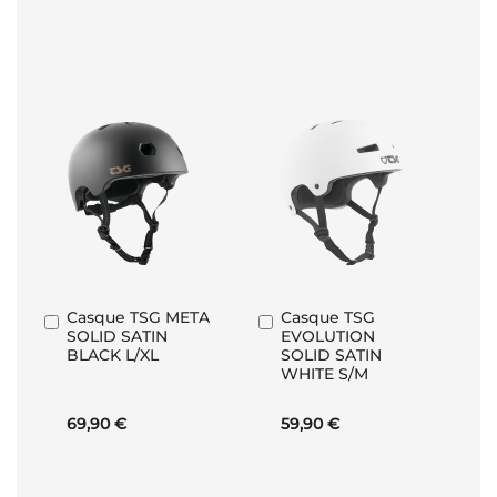
Casque TSG META
Casque TSG
Ajouter
Ajouter
SOLID SATIN
EVOLUTION
au
au
BLACK L/XL
SOLID SATIN
panier
panier
WHITE S/M
69,90 €
59,90 €