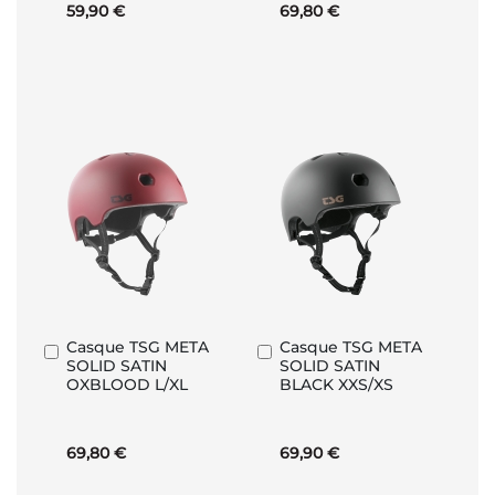
59,90 €
69,80 €
Casque TSG META
Casque TSG META
Ajouter
Ajouter
SOLID SATIN
SOLID SATIN
au
au
OXBLOOD L/XL
BLACK XXS/XS
panier
panier
69,80 €
69,90 €