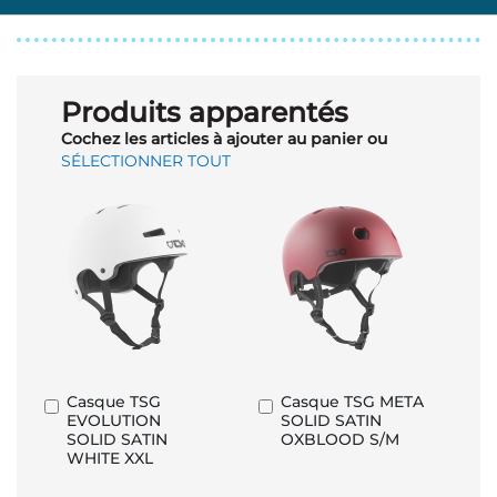
Produits apparentés
Cochez les articles à ajouter au panier ou
SÉLECTIONNER TOUT
Casque TSG
Casque TSG META
Ajouter
Ajouter
EVOLUTION
SOLID SATIN
au
au
SOLID SATIN
OXBLOOD S/M
panier
panier
WHITE XXL