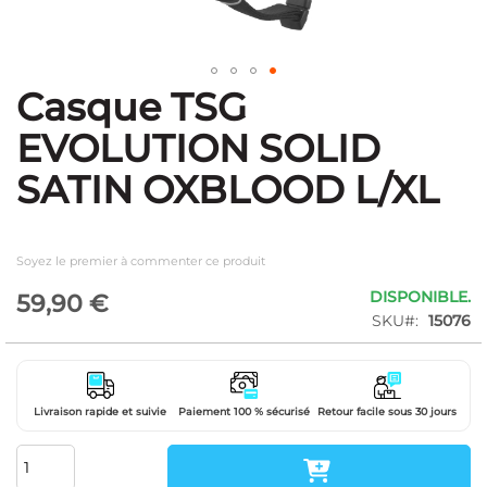
Casque TSG
Skip
to
EVOLUTION SOLID
the
beginning
SATIN OXBLOOD L/XL
of
the
images
gallery
Soyez le premier à commenter ce produit
DISPONIBLE.
59,90 €
SKU
15076
Livraison rapide et suivie
Paiement 100 % sécurisé
Retour facile sous 30 jours