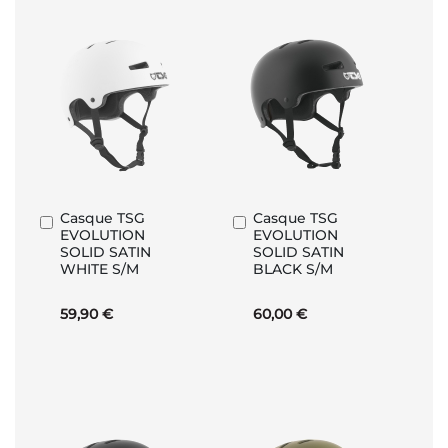
Casque TSG
Casque TSG
Ajouter
Ajouter
EVOLUTION
EVOLUTION
au
au
SOLID SATIN
SOLID SATIN
panier
panier
WHITE S/M
BLACK S/M
59,90 €
60,00 €