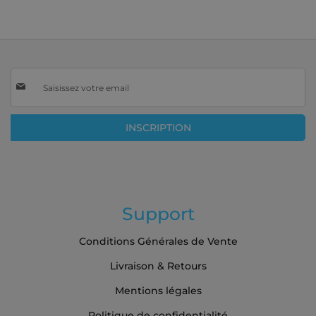
Inscription
à
notre
lettre
INSCRIPTION
d’information
:
Support
Conditions Générales de Vente
Livraison & Retours
Mentions légales
Politique de confidentialité