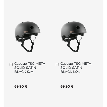
Casque TSG META
Casque TSG META
Ajouter
Ajouter
SOLID SATIN
SOLID SATIN
au
au
BLACK S/M
BLACK L/XL
panier
panier
69,90 €
69,90 €