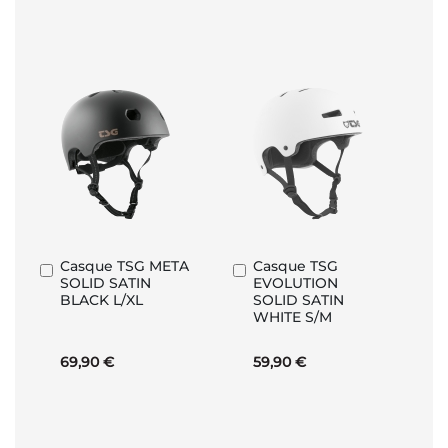
Casque TSG META
Casque TSG
Ajouter
Ajouter
SOLID SATIN
EVOLUTION
au
au
BLACK L/XL
SOLID SATIN
panier
panier
WHITE S/M
69,90 €
59,90 €