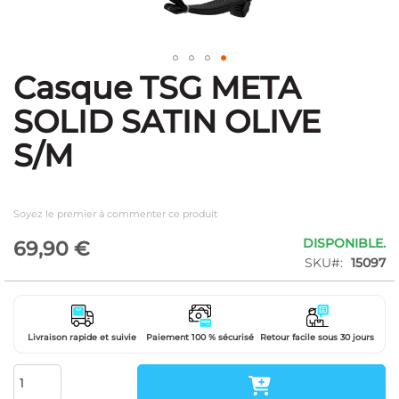
Casque TSG META
Skip
to
SOLID SATIN OLIVE
the
beginning
S/M
of
the
images
gallery
Soyez le premier à commenter ce produit
DISPONIBLE.
69,90 €
SKU
15097
Livraison rapide et suivie
Paiement 100 % sécurisé
Retour facile sous 30 jours