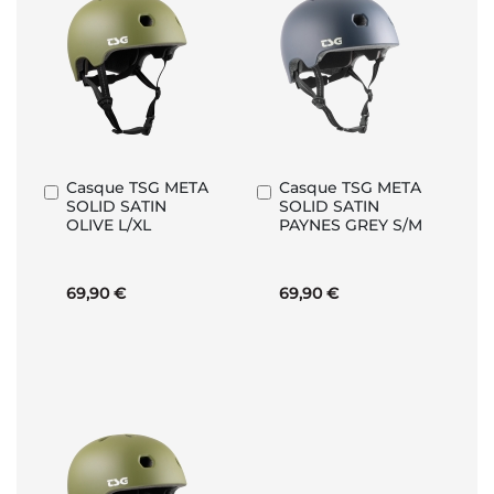
Casque TSG META
Casque TSG META
Ajouter
Ajouter
SOLID SATIN
SOLID SATIN
au
au
OLIVE L/XL
PAYNES GREY S/M
panier
panier
69,90 €
69,90 €