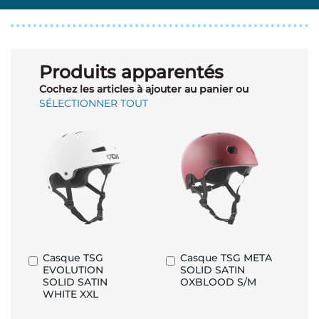
Produits apparentés
Cochez les articles à ajouter au panier ou
SÉLECTIONNER TOUT
Casque TSG
Casque TSG META
Ajouter
Ajouter
EVOLUTION
SOLID SATIN
au
au
SOLID SATIN
OXBLOOD S/M
panier
panier
WHITE XXL