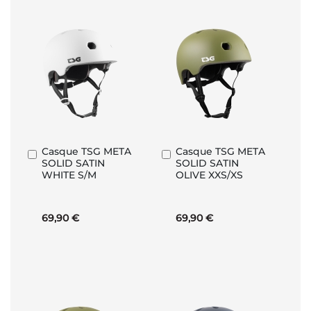
Casque TSG META
Casque TSG META
Ajouter
Ajouter
SOLID SATIN
SOLID SATIN
au
au
WHITE S/M
OLIVE XXS/XS
panier
panier
69,90 €
69,90 €