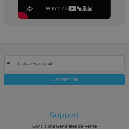
Inscription
à
notre
lettre
INSCRIPTION
d’information
:
Support
Conditions Générales de Vente