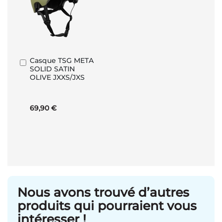
Casque TSG META
Ajouter
SOLID SATIN
au
OLIVE JXXS/JXS
panier
69,90 €
Nous avons trouvé d’autres
produits qui pourraient vous
intéresser !