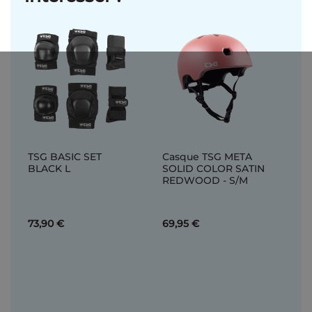
TSG BASIC SET
Casque TSG META
BLACK L
SOLID COLOR SATIN
REDWOOD - S/M
73,90 €
69,95 €