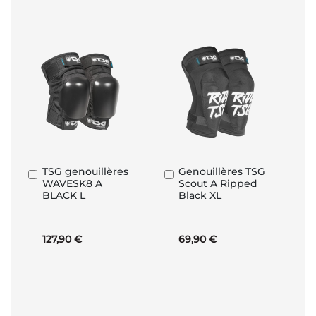
TSG genouillères
Genouillères TSG
Ajouter
Ajouter
WAVESK8 A
Scout A Ripped
au
au
BLACK L
Black XL
panier
panier
127,90 €
69,90 €