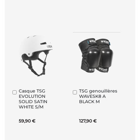
Casque TSG
TSG genouillères
Ajouter
Ajouter
EVOLUTION
WAVESK8 A
au
au
SOLID SATIN
BLACK M
panier
panier
WHITE S/M
59,90 €
127,90 €