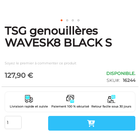
TSG genouillères
Skip
to
WAVESK8 BLACK S
the
beginning
of
the
Soyez le premier à commenter ce produit
images
gallery
DISPONIBLE.
127,90 €
SKU
16244
Livraison rapide et suivie
Paiement 100 % sécurisé
Retour facile sous 30 jours