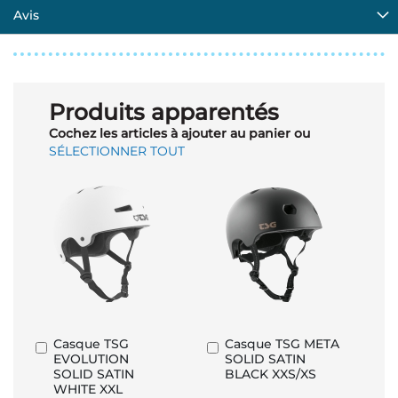
Avis
Produits apparentés
Cochez les articles à ajouter au panier ou
SÉLECTIONNER TOUT
Casque TSG
Casque TSG META
Ajouter
Ajouter
EVOLUTION
SOLID SATIN
au
au
SOLID SATIN
BLACK XXS/XS
panier
panier
WHITE XXL