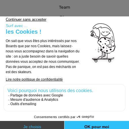
Team
Blog
Partenaires
Guide d'achat
Choisir sa board
Choisir ses trucks
Choisir ses roues
© 2026, Carver Skateboards
Designed with
by
Numeri Design
